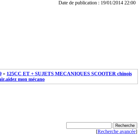
Date de publication : 19/01/2014 22:00
9
»
125CC ET + SUJETS MECANIQUES SCOOTER chinois
nir.aidez mon mécano
[
Recherche avancée
]