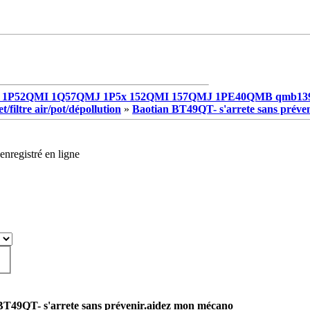
1P52QMI 1Q57QMJ 1P5x 152QMI 157QMJ 1PE40QMB qmb13
/filtre air/pot/dépollution
»
Baotian BT49QT- s'arrete sans préve
enregistré en ligne
BT49QT- s'arrete sans prévenir.aidez mon mécano