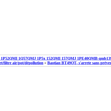
1P52QMI 1Q57QMJ 1P5x 152QMI 157QMJ 1PE40QMB qmb13
/filtre air/pot/dépollution
»
Baotian BT49QT- s'arrete sans préve