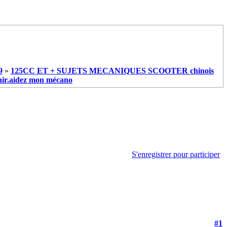
9
»
125CC ET + SUJETS MECANIQUES SCOOTER chinois
nir.aidez mon mécano
S'enregistrer pour participer
#1