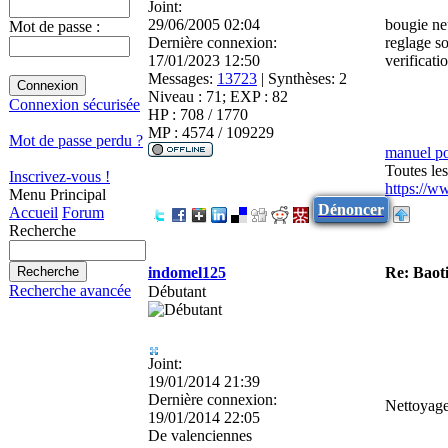
Joint:
29/06/2005 02:04
bougie n
Mot de passe :
Dernière connexion:
reglage s
17/01/2023 12:50
verificati
Messages:
13723
|
Synthèses:
2
Niveau : 71; EXP : 82
Connexion sécurisée
HP : 708 / 1770
MP : 4574 / 109229
Mot de passe perdu ?
manuel p
Toutes le
Inscrivez-vous !
https://w
Menu Principal
Dénoncer
Accueil
Forum
Recherche
indomel125
Re: Baot
Recherche avancée
Débutant
Joint:
19/01/2014 21:39
Dernière connexion:
Nettoyage 
19/01/2014 22:05
De
valenciennes