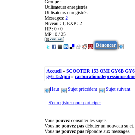
Groupe :
Utilisateurs enregistrés
Utilisateurs enregistrés
Messages:
2
Niveau : 1; EXP : 2
HP : 0 / 0
MP : 0 / 25
Dénoncer
Accueil
»
SCOOTER 153 QMI GY6B GY6 
gy6 152qmi
»
carburation/dépression/robinet
Haut
Sujet précédent
Sujet suivant
S'enregistrer pour participer
Vous
pouvez
consulter les sujets.
Vous
ne pouvez pas
débuter un nouveau sujet.
Vous
ne pouvez pas
répondre aux messages.