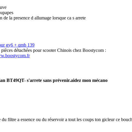
euve
oupapes
on de la presence d allumage lorsque ca s arrete
our gy6 + qmb 139
s pièces détachées pour scooter Chinois chez Boostycom :
ww.boostycom.fr
ian BT49QT- s'arrete sans prévenir.aidez mon mécano
du filtre a essence ou du réservoir a tout les coups ton gicleur ce bouch