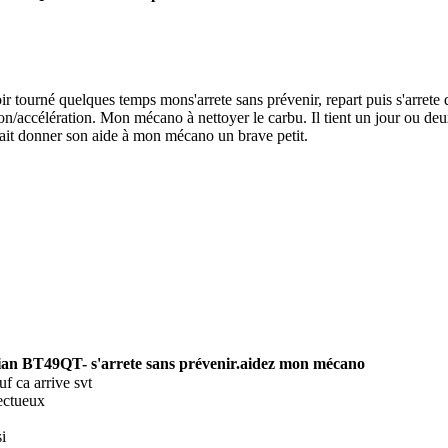
ir tourné quelques temps mon
s'arrete sans prévenir, repart puis s'arret
ion/accélération. Mon mécano à nettoyer le carbu. Il tient un jour ou d
ait donner son aide à mon mécano un brave petit.
ian BT49QT- s'arrete sans prévenir.aidez mon mécano
euf ca arrive svt
ectueux
i