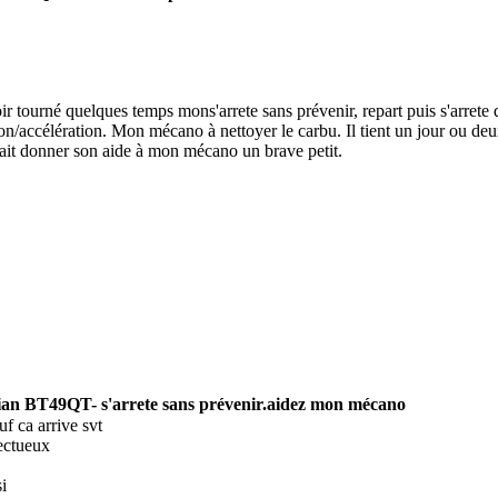
ir tourné quelques temps mon
s'arrete sans prévenir, repart puis s'arret
ion/accélération. Mon mécano à nettoyer le carbu. Il tient un jour ou d
ait donner son aide à mon mécano un brave petit.
ian BT49QT- s'arrete sans prévenir.aidez mon mécano
euf ca arrive svt
ectueux
i