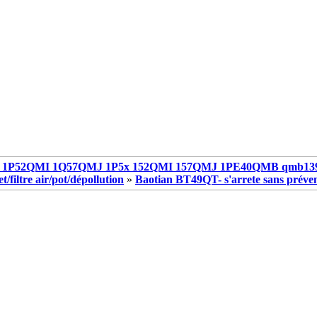
1P52QMI 1Q57QMJ 1P5x 152QMI 157QMJ 1PE40QMB qmb13
/filtre air/pot/dépollution
»
Baotian BT49QT- s'arrete sans préve