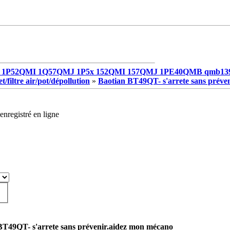
1P52QMI 1Q57QMJ 1P5x 152QMI 157QMJ 1PE40QMB qmb13
/filtre air/pot/dépollution
»
Baotian BT49QT- s'arrete sans préve
enregistré en ligne
BT49QT- s'arrete sans prévenir.aidez mon mécano