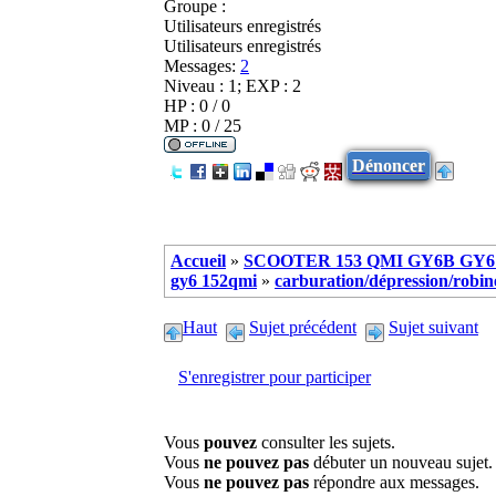
Groupe :
Utilisateurs enregistrés
Utilisateurs enregistrés
Messages:
2
Niveau : 1; EXP : 2
HP : 0 / 0
MP : 0 / 25
Dénoncer
Accueil
»
SCOOTER 153 QMI GY6B GY6 
gy6 152qmi
»
carburation/dépression/robinet
Haut
Sujet précédent
Sujet suivant
S'enregistrer pour participer
Vous
pouvez
consulter les sujets.
Vous
ne pouvez pas
débuter un nouveau sujet.
Vous
ne pouvez pas
répondre aux messages.