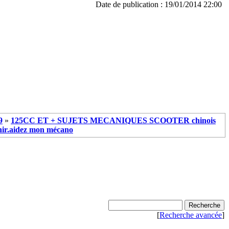
Date de publication : 19/01/2014 22:00
9
»
125CC ET + SUJETS MECANIQUES SCOOTER chinois
nir.aidez mon mécano
[
Recherche avancée
]