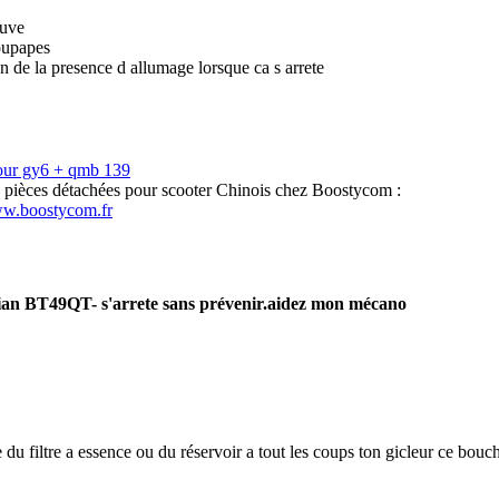
euve
oupapes
on de la presence d allumage lorsque ca s arrete
our gy6 + qmb 139
s pièces détachées pour scooter Chinois chez Boostycom :
ww.boostycom.fr
ian BT49QT- s'arrete sans prévenir.aidez mon mécano
du filtre a essence ou du réservoir a tout les coups ton gicleur ce bouch