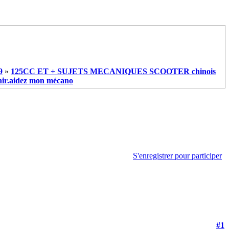
9
»
125CC ET + SUJETS MECANIQUES SCOOTER chinois
nir.aidez mon mécano
S'enregistrer pour participer
#1