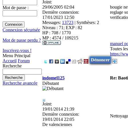
Joint:
29/06/2005 02:04
bougie n
Mot de passe :
Dernière connexion:
reglage s
17/01/2023 12:50
verificati
Messages:
13723
|
Synthèses:
2
Niveau : 71; EXP : 82
Connexion sécurisée
HP : 708 / 1770
MP : 4574 / 109215
Mot de passe perdu ?
manuel p
Toutes le
Inscrivez-vous !
https://w
Menu Principal
Dénoncer
Accueil
Forum
Recherche
indomel125
Re: Baot
Recherche avancée
Débutant
Joint:
19/01/2014 21:39
Dernière connexion:
Nettoyage 
19/01/2014 22:05
De
valenciennes