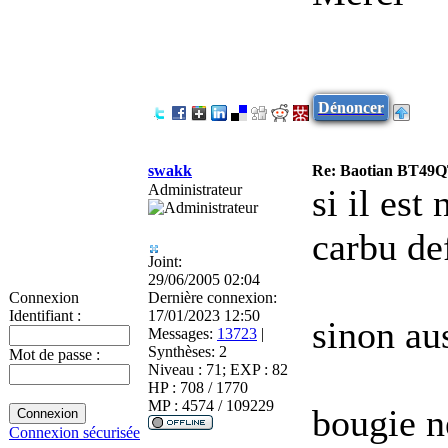
Dénoncer
swakk
Re: Baotian BT49QT
Administrateur
si il est
carbu de
Joint:
29/06/2005 02:04
Dernière connexion:
Connexion
17/01/2023 12:50
Identifiant :
sinon au
Messages:
13723
|
Synthèses:
2
Mot de passe :
Niveau : 71; EXP : 82
HP : 708 / 1770
MP : 4574 / 109229
bougie 
Connexion sécurisée