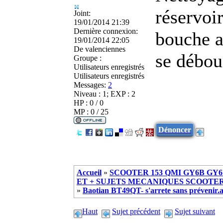
réservoir
Joint:
19/01/2014 21:39
Dernière connexion:
bouche a 
19/01/2014 22:05
De
valenciennes
se débo
Groupe :
Utilisateurs enregistrés
Utilisateurs enregistrés
Messages:
2
Niveau : 1; EXP : 2
HP : 0 / 0
MP : 0 / 25
Dénoncer
Accueil
»
SCOOTER 153 QMI GY6B GY6 
ET + SUJETS MECANIQUES SCOOTER ch
»
Baotian BT49QT- s'arrete sans prévenir
Haut
Sujet précédent
Sujet suivant