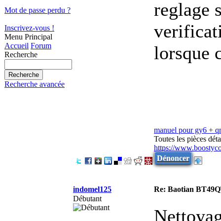
reglage 
Mot de passe perdu ?
verifica
Inscrivez-vous !
Menu Principal
Accueil
Forum
lorsque c
Recherche
Recherche avancée
manuel pour gy6 + 
Toutes les pièces dé
https://www.boostyc
Dénoncer
indomel125
Re: Baotian BT49QT
Débutant
Nettoyag