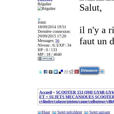
Régulier
Salut,
Joint:
il n'y a 
18/09/2014 19:51
Dernière connexion:
29/09/2015 17:20
faut un d
Messages:
56
Niveau : 6; EXP : 34
HP : 0 / 133
MP : 18 / 4640
Dénoncer
Accueil
»
SCOOTER 153 QMI GY6B GY6 
ET + SUJETS MECANIQUES SCOOTER ch
cylindre/culasse/piston/came/culbuteur/vill
Haut
Sujet précédent
Sujet suivant