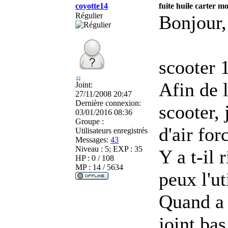
coyotte14
fuite huile carter m
Régulier
Bonjour,
scooter 
Afin de l
Joint:
27/11/2008 20:47
Dernière connexion:
scooter,
03/01/2016 08:36
Groupe :
d'air for
Utilisateurs enregistrés
Messages:
43
Niveau : 5; EXP : 35
Y a t-il
HP : 0 / 108
MP : 14 / 5634
peux l'u
Quand a l
joint bas