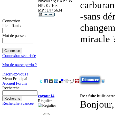
Niveau : 5; EXP : 35
carburan
HP : 0 / 108
MP : 14 / 5634
-sans dé
Connexion
changeme
Identifiant :
miracle 
Mot de passe :
Connexion sécurisée
Mot de passe perdu ?
Inscrivez-vous !
Menu Principal
Dénoncer
Accueil
Forum
Recherche
coyotte14
Re : fuite huile car
Régulier
Bonjour,
Recherche avancée