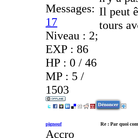
Messages:
Il peut 
17
tours av
Niveau : 2;
EXP : 86
HP : 0 / 46
MP : 5 /
1503
Dénoncer
pignouf
Re : Par quoi co
Accro