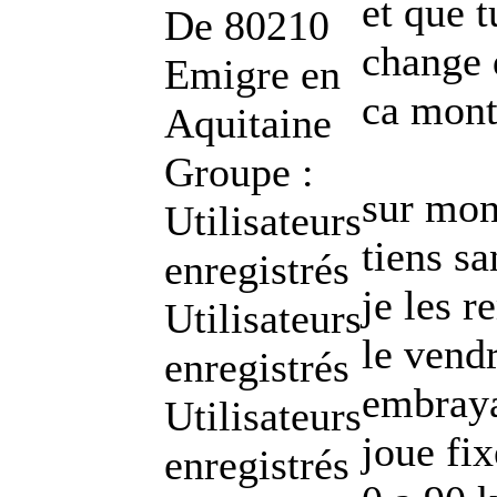
et que 
De
80210
change d
Emigre en
ca mont
Aquitaine
Groupe :
sur mon
Utilisateurs
tiens sa
enregistrés
je les r
Utilisateurs
le vend
enregistrés
embraya
Utilisateurs
joue fi
enregistrés