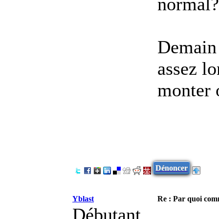
normal?
Demain j
assez lo
monter o
Dénoncer
Yblast
Re : Par quoi co
Débutant