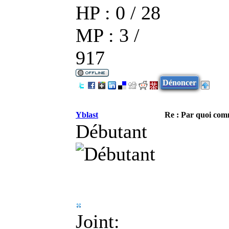
HP : 0 / 28
MP : 3 /
917
Dénoncer
Yblast
Re : Par quoi co
Débutant
Joint: