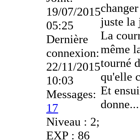
changer
19/07/2015
juste la
05:25
La courr
Dernière
même la
connexion:
tourné d
22/11/2015
qu'elle 
10:03
Et ensui
Messages:
donne...
17
Niveau : 2;
EXP : 86