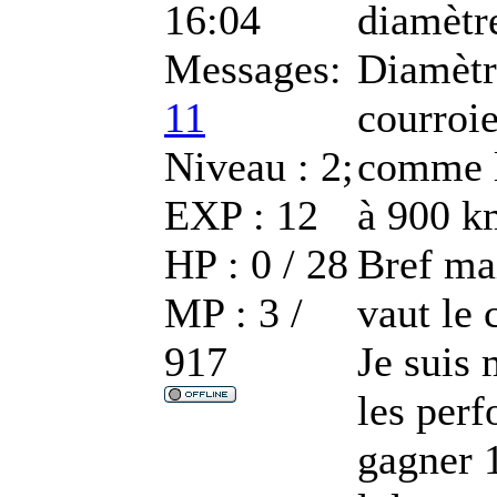
16:04
diamètre
Messages:
Diamètr
11
courroie
Niveau : 2;
comme l
EXP : 12
à 900 k
HP : 0 / 28
Bref mai
MP : 3 /
vaut le 
917
Je suis 
les perf
gagner 1