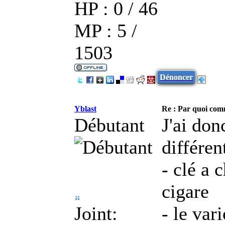
HP : 0 / 46
MP : 5 /
1503
Dénoncer
Yblast
Re : Par quoi co
Débutant
J'ai do
différen
- clé a 
cigare
Joint:
- le var