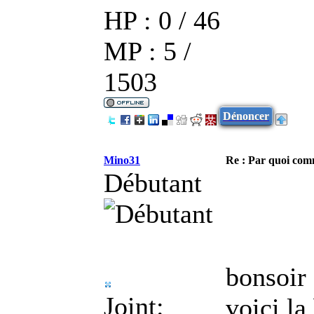
HP : 0 / 46
MP : 5 /
1503
Dénoncer
Mino31
Re : Par quoi co
Débutant
bonsoir
Joint:
voici la