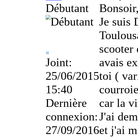
Débutant
Bonsoir
Je suis
Toulousa
scooter 
Joint:
avais e
25/06/2015
toi ( va
15:40
courroie
Dernière
car la v
connexion:
J'ai dem
27/09/2016
et j'ai 