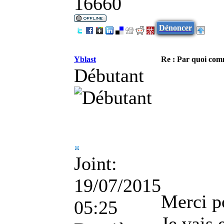
16660
Dénoncer
Yblast
Re : Par quoi co
Débutant
Joint:
19/07/2015
Merci p
05:25
Je vais 