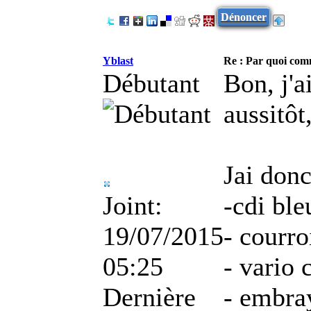
Dénoncer
Yblast
Re : Par quoi co
Débutant
Bon, j'a
aussitôt
Jai donc
Joint:
-cdi ble
19/07/2015
- courro
05:25
- vario
Dernière
- embra