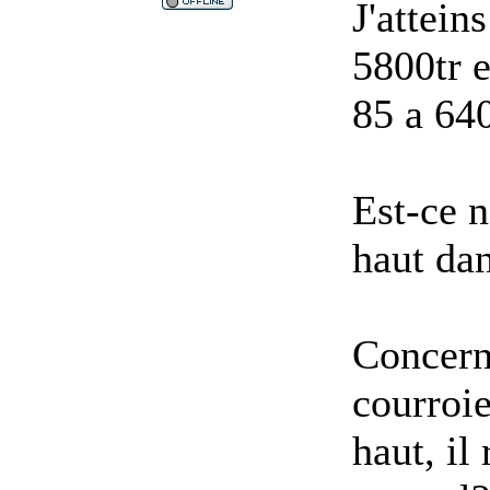
J'attein
5800tr e
85 a 640
Est-ce n
haut dan
Concerna
courroi
haut, il