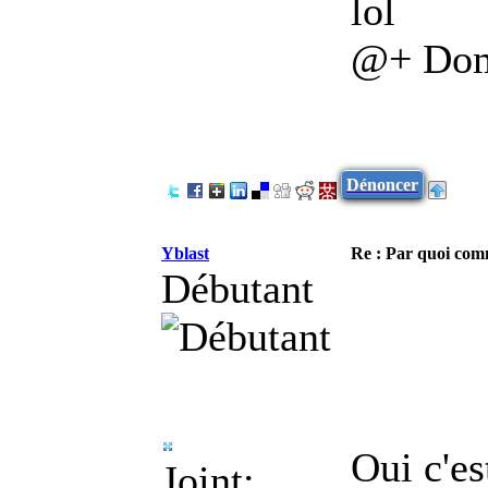
lol
@+ Dom
Dénoncer
Yblast
Re : Par quoi co
Débutant
Oui c'es
Joint: