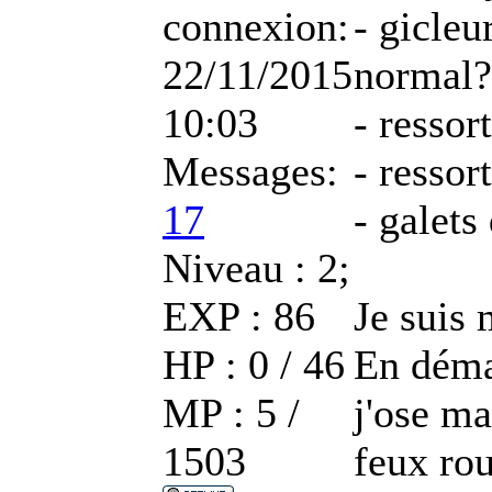
connexion:
- gicleu
22/11/2015
normal?
10:03
- ressor
Messages:
- resso
17
- galets
Niveau : 2;
EXP : 86
Je suis
HP : 0 / 46
En déma
MP : 5 /
j'ose ma
1503
feux ro