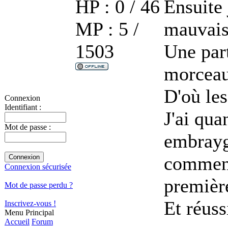
HP : 0 / 46
Ensuite 
MP : 5 /
mauvaise
1503
Une part
morceau
D'où les
Connexion
Identifiant :
J'ai qu
Mot de passe :
embrayg
comment 
Connexion sécurisée
premièr
Mot de passe perdu ?
Et réuss
Inscrivez-vous !
Menu Principal
Accueil
Forum