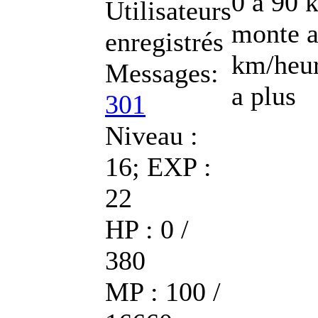
0 a 90 
Utilisateurs
monte a
enregistrés
km/heur
Messages:
a plus
301
Niveau :
16; EXP :
22
HP : 0 /
380
MP : 100 /