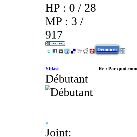
HP : 0 / 28
MP : 3 /
917
Dénoncer
Yblast
Re : Par quoi co
Débutant
Joint: