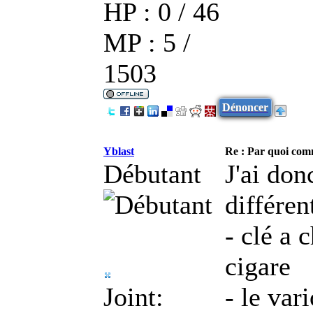
HP : 0 / 46
MP : 5 /
1503
Dénoncer
Yblast
Re : Par quoi co
Débutant
J'ai do
différen
- clé a 
cigare
Joint:
- le var