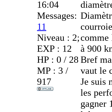
16:04
diamètre
Messages:
Diamètr
11
courroie
Niveau : 2;
comme l
EXP : 12
à 900 k
HP : 0 / 28
Bref mai
MP : 3 /
vaut le 
917
Je suis 
les perf
gagner 1