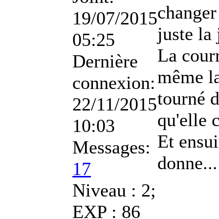
changer
19/07/2015
juste la
05:25
La courr
Dernière
même la
connexion:
tourné d
22/11/2015
qu'elle 
10:03
Et ensui
Messages:
donne...
17
Niveau : 2;
EXP : 86