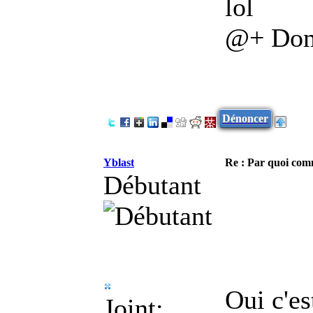
lol
@+ Dom
Dénoncer
Yblast
Re : Par quoi co
Débutant
Oui c'es
Joint: