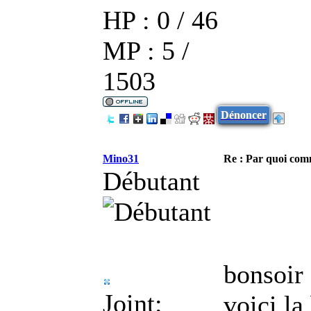
HP : 0 / 46
MP : 5 /
1503
Dénoncer
Mino31
Re : Par quoi co
Débutant
bonsoir
Joint:
voici la