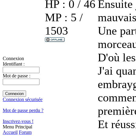
HP : 0 / 46
Ensuite 
MP : 5 /
mauvaise
1503
Une part
morceau
D'où les
Connexion
Identifiant :
J'ai qu
Mot de passe :
embrayg
comment 
Connexion sécurisée
premièr
Mot de passe perdu ?
Et réuss
Inscrivez-vous !
Menu Principal
Accueil
Forum