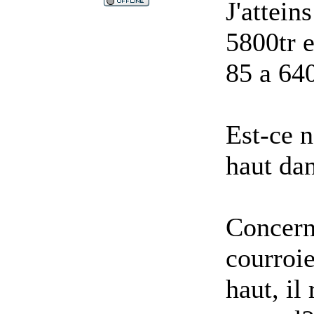
J'attein
5800tr e
85 a 640
Est-ce n
haut dan
Concerna
courroi
haut, il