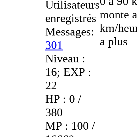
0 a 90 
Utilisateurs
monte a
enregistrés
km/heur
Messages:
a plus
301
Niveau :
16; EXP :
22
HP : 0 /
380
MP : 100 /