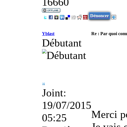
16660
Dénoncer
Yblast
Re : Par quoi co
Débutant
Joint:
19/07/2015
Merci p
05:25
Je vais 