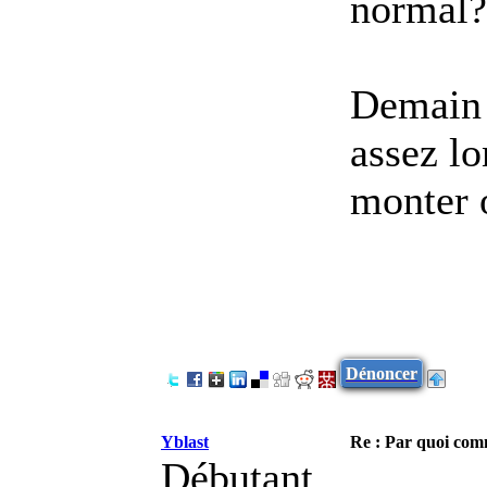
normal?
Demain j
assez lo
monter o
Dénoncer
Yblast
Re : Par quoi co
Débutant