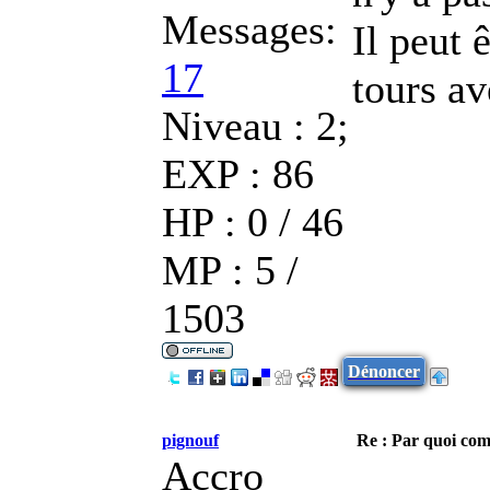
Messages:
Il peut 
17
tours av
Niveau : 2;
EXP : 86
HP : 0 / 46
MP : 5 /
1503
Dénoncer
pignouf
Re : Par quoi co
Accro