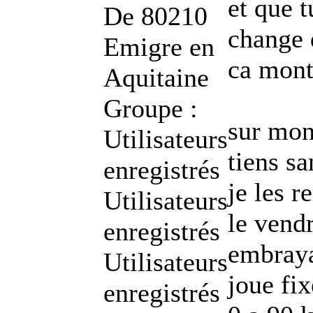
et que 
De
80210
change d
Emigre en
ca mont
Aquitaine
Groupe :
sur mon
Utilisateurs
tiens sa
enregistrés
je les r
Utilisateurs
le vend
enregistrés
embraya
Utilisateurs
joue fi
enregistrés