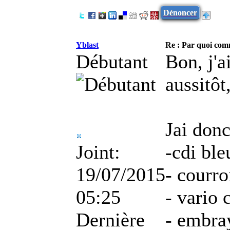
Dénoncer
Yblast
Re : Par quoi co
Débutant
Bon, j'a
aussitôt
Jai donc
Joint:
-cdi ble
19/07/2015
- courro
05:25
- vario
Dernière
- embra