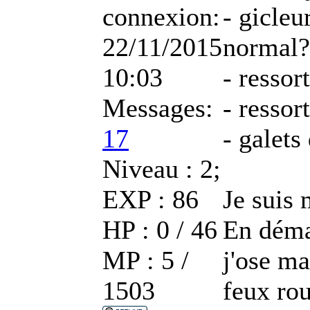
connexion:
- gicleu
22/11/2015
normal?
10:03
- ressor
Messages:
- resso
17
- galets
Niveau : 2;
EXP : 86
Je suis
HP : 0 / 46
En déma
MP : 5 /
j'ose ma
1503
feux ro