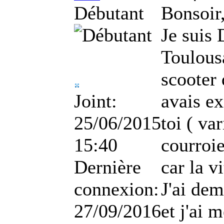
Débutant
Bonsoir
Je suis
Toulousa
scooter 
Joint:
avais e
25/06/2015
toi ( va
15:40
courroie
Dernière
car la v
connexion:
J'ai dem
27/09/2016
et j'ai 