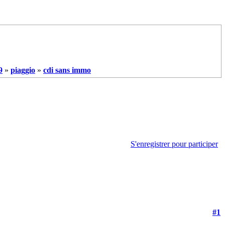
9
»
piaggio
»
cdi sans immo
S'enregistrer pour participer
#1