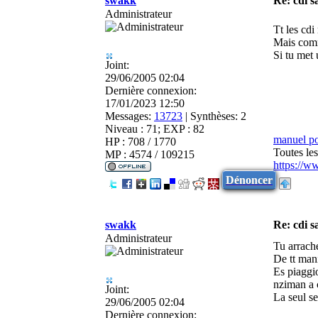
swakk
Re: cdi 
Administrateur
Tt les cd
Mais comm
Si tu met 
Joint:
29/06/2005 02:04
Dernière connexion:
17/01/2023 12:50
Messages:
13723
|
Synthèses:
2
Niveau : 71; EXP : 82
manuel p
HP : 708 / 1770
Toutes le
MP : 4574 / 109215
https://w
Dénoncer
swakk
Re: cdi 
Administrateur
Tu arrache
De tt mani
Es piaggio
nziman a 
Joint:
La seul se
29/06/2005 02:04
Dernière connexion: