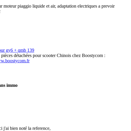
 moteur piaggio liquide et air, adaptation electriques a prevoir
c
our gy6 + qmb 139
s pièces détachées pour scooter Chinois chez Boostycom :
ww.boostycom.fr
sans immo
 j'ai bien noté la reference,