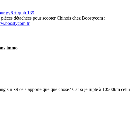
our gy6 + qmb 139
s pièces détachées pour scooter Chinois chez Boostycom :
ww.boostycom.fr
sans immo
ing sur x9 cela apporte quelque chose? Car si je rupte à 10500t/m celui 