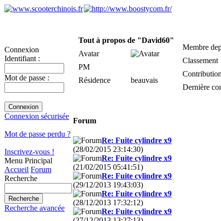
Tout à propos de "David60"
Membre dep
Connexion
Avatar
Identifiant :
Classement
PM
Contributio
Mot de passe :
Résidence
beauvais
Dernière co
Connexion sécurisée
Forum
Mot de passe perdu ?
Re: Fuite cylindre x9
(28/02/2015 23:14:30)
Inscrivez-vous !
Re: Fuite cylindre x9
Menu Principal
(21/02/2015 05:41:51)
Accueil
Forum
Re: Fuite cylindre x9
Recherche
(29/12/2013 19:43:03)
Re: Fuite cylindre x9
(28/12/2013 17:32:12)
Recherche avancée
Re: Fuite cylindre x9
(27/12/2013 13:27:13)