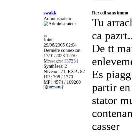
swakk
Re: cdi sans immo
Administrateur
Tu arrach
ca pazrt.
Joint:
De tt man
29/06/2005 02:04
Dernière connexion:
17/01/2023 12:50
enleveme
Messages:
13723
|
Synthèses:
2
Es piagg
Niveau : 71; EXP : 82
HP : 708 / 1770
MP : 4574 / 109200
partir en
stator mu
contenant
casser