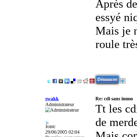
Après de
essyé niq
Mais je 
roule trè
Dénoncer
swakk
Re: cdi sans immo
Administrateur
Tt les c
de merd
Joint:
Mais com
29/06/2005 02:04