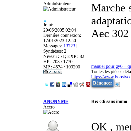
Administrateur
Marche s
adaptati
Joint:
Aec 302
29/06/2005 02:04
Dernière connexion:
17/01/2023 12:50
Messages:
13723
|
Synthèses:
2
Niveau : 71; EXP : 82
HP : 708 / 1770
manuel pour gy6 + 
MP : 4574 / 109200
Toutes les pièces dé
https://www.boostyc
Dénoncer
ANONYME
Re: cdi sans immo
Accro
OK , merc