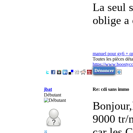
La seul s
oblige a 
manuel pour gy6 + 
Toutes les pièces dé
https://www.boostyc
Dénoncer
jbat
Re: cdi sans immo
Débutant
Bonjour,
9000 tr/
car les 