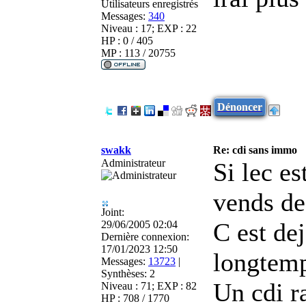
Utilisateurs enregistrés
Messages:
340
Niveau : 17; EXP : 22
HP : 0 / 405
MP : 113 / 20755
Dénoncer
swakk
Re: cdi sans immo
Administrateur
Si le
c es
vends de
Joint:
C est de
29/06/2005 02:04
Dernière connexion:
17/01/2023 12:50
longtem
Messages:
13723
|
Synthèses:
2
Un cdi r
Niveau : 71; EXP : 82
HP : 708 / 1770