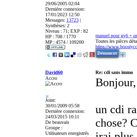
29/06/2005 02:04
Dernière connexion:
17/01/2023 12:50
Messages:
13723
|
Synthèses:
2
Niveau : 71; EXP : 82
manuel pour gy6 + 
HP : 708 / 1770
Toutes les pièces dé
MP : 4574 / 109200
https://www.boostyc
Dénoncer
David60
Re: cdi sans immo
Accro
Bonjour,
Joint:
un cdi r
30/01/2009 05:58
Dernière connexion:
24/03/2015 10:11
chose? C
De
beauvais
Groupe :
irai plus
Utilisateurs enregistrés