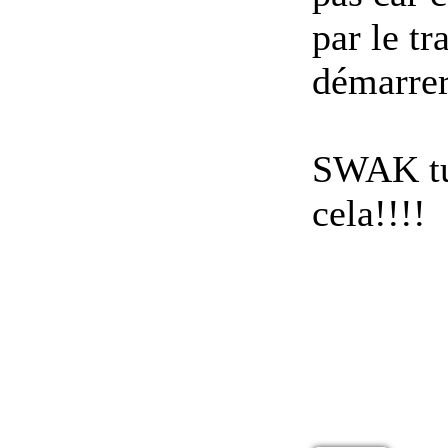
par le t
démarrer
SWAK tu 
cela!!!!