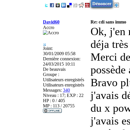
Dénoncer
David60
Re: cdi sans immo
Accro
Ok, j'en 
déja très
Joint:
Merci de
30/01/2009 05:58
Dernière connexion:
24/03/2015 10:11
possède 
De
beauvais
Groupe :
Bravo pl
Utilisateurs enregistrés
Utilisateurs enregistrés
Messages:
340
j'avais 
Niveau : 17; EXP : 22
HP : 0 / 405
du x pow
MP : 113 / 20755
j'avais 