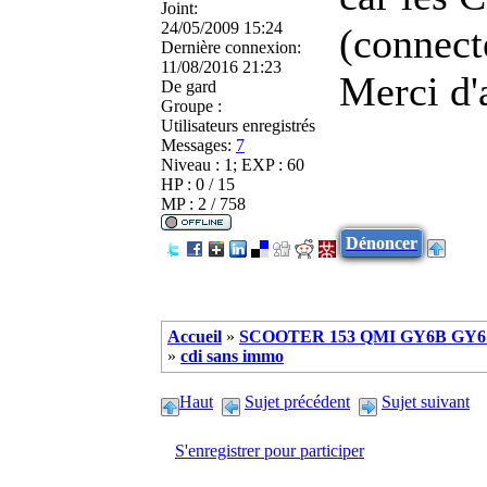
Joint:
24/05/2009 15:24
(connect
Dernière connexion:
11/08/2016 21:23
Merci d'
De
gard
Groupe :
Utilisateurs enregistrés
Messages:
7
Niveau : 1; EXP : 60
HP : 0 / 15
MP : 2 / 758
Dénoncer
Accueil
»
SCOOTER 153 QMI GY6B GY6 
»
cdi sans immo
Haut
Sujet précédent
Sujet suivant
S'enregistrer pour participer