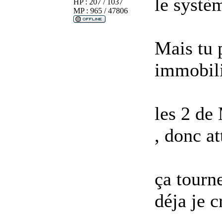
le systè
HP : 207 / 1037
MP : 965 / 47806
Mais tu 
immobili
les 2 de
, donc at
ça tourne
déja je c