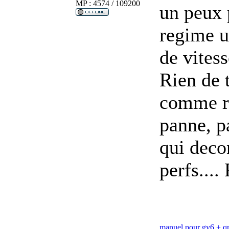
MP : 4574 / 109200
un peux 
regime u
de vitess
Rien de t
comme re
panne, p
qui deco
perfs....
manuel pour gy6 + 