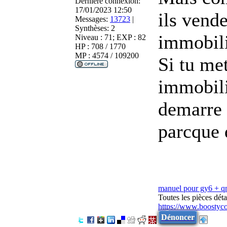
Dernière connexion:
17/01/2023 12:50
ils vend
Messages:
13723
|
Synthèses:
2
immobili
Niveau : 71; EXP : 82
HP : 708 / 1770
MP : 4574 / 109200
Si tu me
immobili
demarre 
parcque 
manuel pour gy6 + 
Toutes les pièces dé
https://www.boostyc
Dénoncer