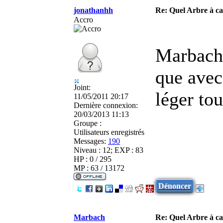
jonathanhh
Re: Quel Arbre à c
Accro
Marbach 
que avec
Joint:
léger tou
11/05/2011 20:17
Dernière connexion:
20/03/2013 11:13
Groupe :
Utilisateurs enregistrés
Messages:
190
Niveau : 12; EXP : 83
HP : 0 / 295
MP : 63 / 13172
Dénoncer
Marbach
Re: Quel Arbre à c