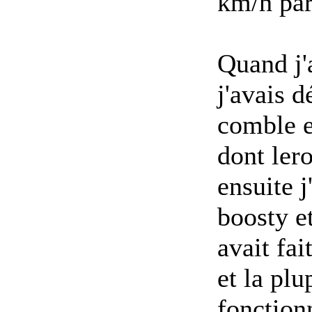
km/h pa
Quand j'a
j'avais 
comble e
dont le
ro
ensuite 
boosty et
avait fait
et la plu
fonction