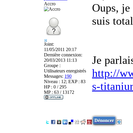
Accro
Oups, je 
suis tot
Joint:
11/05/2011 20:17
Dernière connexion:
Je parlai
20/03/2013 11:13
Groupe :
http://w
Utilisateurs enregistrés
Messages:
190
Niveau : 12; EXP : 83
s-titani
HP : 0 / 295
MP : 63 / 13172
Dénoncer