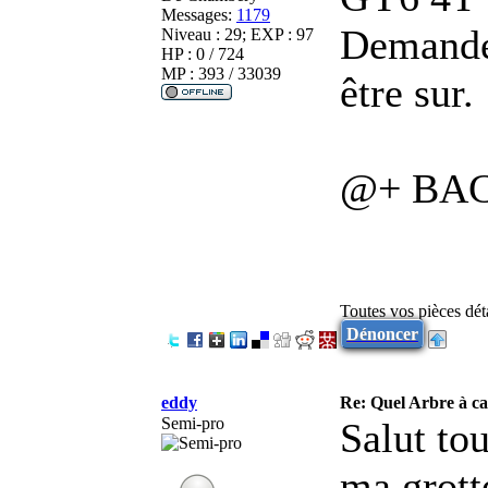
Messages:
1179
Demandes
Niveau : 29; EXP : 97
HP : 0 / 724
MP : 393 / 33039
être sur.
@+ BACH
Toutes vos pièces dé
Dénoncer
eddy
Re: Quel Arbre à c
Semi-pro
Salut tou
ma grotte