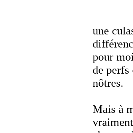
une culas
différen
pour moi 
de perfs 
nôtres.
Mais à m
vraiment