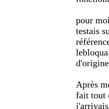
pour moi 
testais 
référenc
le
bloqua
d'origine
Après mo
fait tout
j'arriva