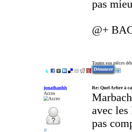
pas mieu
@+ BACH
Toutes vos pièces dé
Dénoncer
jonathanhh
Re: Quel Arbre à c
Accro
Marbach 
avec les 
pas comp