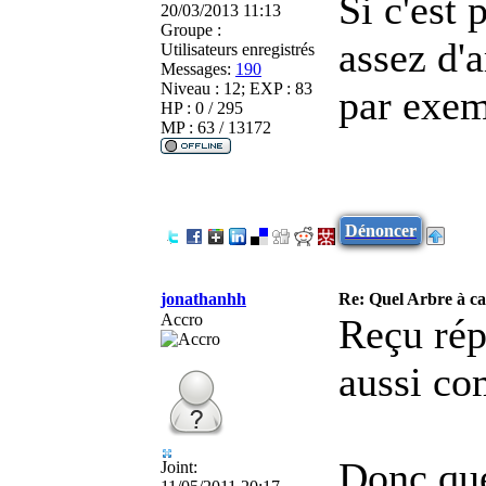
Si c'est 
20/03/2013 11:13
Groupe :
assez d'a
Utilisateurs enregistrés
Messages:
190
Niveau : 12; EXP : 83
par exem
HP : 0 / 295
MP : 63 / 13172
Dénoncer
jonathanhh
Re: Quel Arbre à c
Accro
Reçu rép
aussi co
Donc que
Joint: