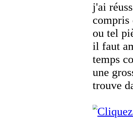
j'ai réus
compris q
ou tel p
il faut a
temps co
une gros
trouve d