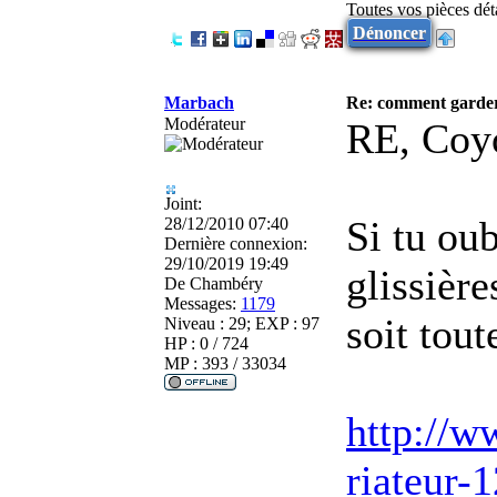
Toutes vos pièces dé
Dénoncer
Marbach
Re: comment garder
Modérateur
RE, Coy
Joint:
Si tu oub
28/12/2010 07:40
Dernière connexion:
29/10/2019 19:49
glissière
De
Chambéry
Messages:
1179
soit tout
Niveau : 29; EXP : 97
HP : 0 / 724
MP : 393 / 33034
http://w
riateur-