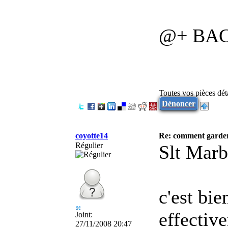
@+ BA
Toutes vos pièces dé
Dénoncer
coyotte14
Re: comment garder
Régulier
Slt Marb
c'est bie
effective
Joint:
27/11/2008 20:47