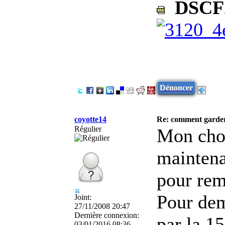
DSCF2
Dénoncer
coyotte14
Re: comment garder
Régulier
Mon choi
maintena
pour rem
Pour dem
Joint:
27/11/2008 20:47
Dernière connexion:
par la 1
03/01/2016 08:36