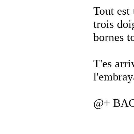
Tout est 
trois do
bornes t
T'es arri
l'embray
@+ BA