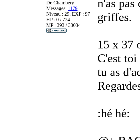
n'as pas 
De
Chambéry
Messages:
1179
griffes.
Niveau : 29; EXP : 97
HP : 0 / 724
MP : 393 / 33034
15 x 37 
C'est toi
tu as d'a
Regardes 
:hé hé: