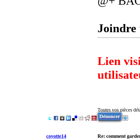
@+ BA
Joindre 
Lien vis
utilisat
Toutes vos pièces dé
Dénoncer
coyotte14
Re: comment garder