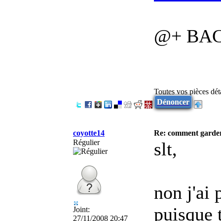
@+ BA
Toutes vos pièces dé
Dénoncer
coyotte14
Re: comment garder
Régulier
slt,
non j'ai 
puisque t
Joint:
27/11/2008 20:47