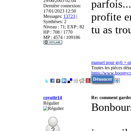
parfois..
29/06/2005 02:04
Dernière connexion:
17/01/2023 12:50
profite 
Messages:
13723
|
Synthèses:
2
tu as tr
Niveau : 71; EXP : 82
HP : 708 / 1770
MP : 4574 / 109186
manuel pour gy6 + 
Toutes les pièces dé
https://www.boostyc
Dénoncer
coyotte14
Re: comment garder
Régulier
Bonbour