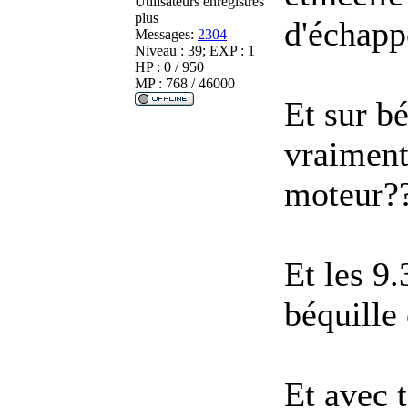
Utilisateurs enregistrés
plus
d'échapp
Messages:
2304
Niveau : 39; EXP : 1
HP : 0 / 950
MP : 768 / 46000
Et sur bé
vraiment
moteur?
Et les 9.
béquille
Et avec 