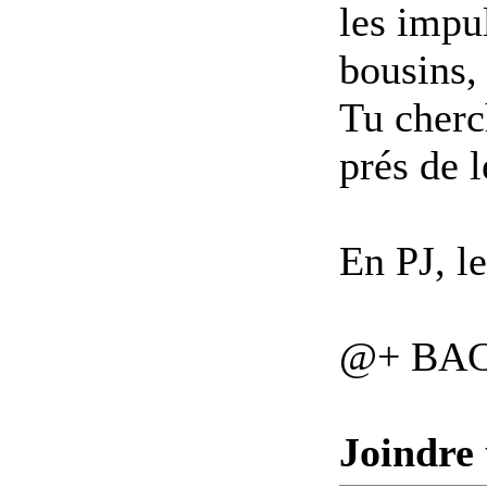
les impu
bousins, 
Tu cherc
prés de l
En PJ, le
@+ BA
Joindre 