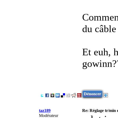
Comment 
du câble
Et euh, h
gowinn??
Dénoncer
taz189
Re: Réglage tr/min 
Modérateur