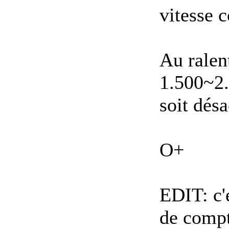
vitesse 
Au ralent
1.500~2.
soit désa
O+
EDIT: c
de compt