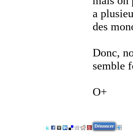
mais on 
a plusieu
des mono
Donc, no
semble f
O+
Dénoncer