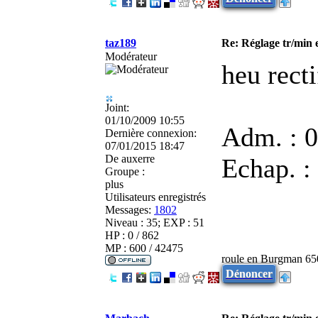
taz189
Re: Réglage tr/min 
Modérateur
heu recti
Joint:
01/10/2009 10:55
Adm. : 0
Dernière connexion:
07/01/2015 18:47
De
auxerre
Echap. :
Groupe :
plus
Utilisateurs enregistrés
Messages:
1802
Niveau : 35; EXP : 51
HP : 0 / 862
MP : 600 / 42475
roule en Burgman 65
Dénoncer