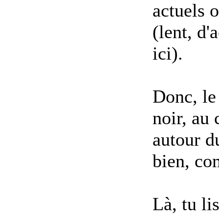
actuels 
(lent, d'
ici).
Donc, le
noir, au 
autour du
bien, co
Là, tu li