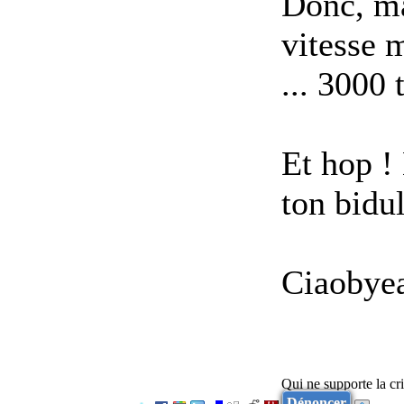
Donc, ma
vitesse 
... 3000 
Et hop !
ton bidul
Ciaobye
Qui ne supporte la cri
Dénoncer