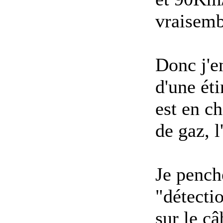
vraisemb
Donc j'e
d'une ét
est en ch
de gaz, l
Je pench
"détectio
sur le câ