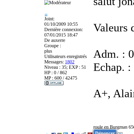
salut jo
Joint:
Valeurs 
01/10/2009 10:55
Dernière connexion:
07/01/2015 18:47
De
auxerre
Groupe :
Adm. : 0
plus
Utilisateurs enregistrés
Messages:
1802
Echap. :
Niveau : 35; EXP : 51
HP : 0 / 862
MP : 600 / 42475
A+, Alai
roule en Burgman 65
Dénoncer