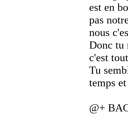
est en bo
pas notr
nous c'es
Donc tu 
c'est tou
Tu sembl
temps et 
@+ BA