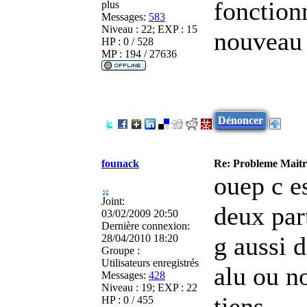
fonction
plus
Messages:
583
Niveau : 22; EXP : 15
nouveau 
HP : 0 / 528
MP : 194 / 27636
Dénoncer
founack
Re: Probleme Maitre
ouep c es
Joint:
deux par
03/02/2009 20:50
Dernière connexion:
g aussi 
28/04/2010 18:20
Groupe :
Utilisateurs enregistrés
alu ou n
Messages:
428
Niveau : 19; EXP : 22
tiens
HP : 0 / 455