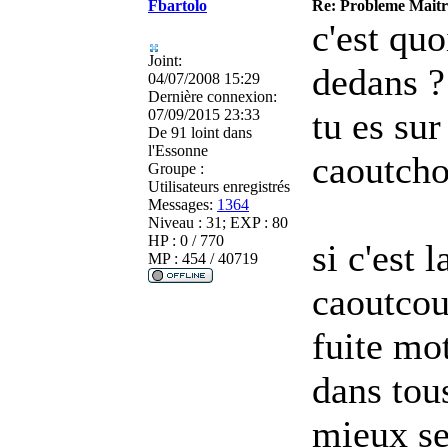
Fbartolo
Re: Probleme Maitre
c'est quo
Joint:
dedans ?
04/07/2008 15:29
Dernière connexion:
tu es sur
07/09/2015 23:33
De
91 loint dans
l'Essonne
caoutcho
Groupe :
Utilisateurs enregistrés
Messages:
1364
Niveau : 31; EXP : 80
HP : 0 / 770
si c'est l
MP : 454 / 40719
caoutcou
fuite mot
dans tous
mieux se