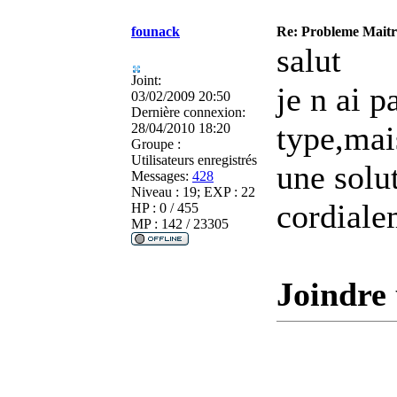
founack
Re: Probleme Maitre
salut
Joint:
je n ai p
03/02/2009 20:50
Dernière connexion:
type,mais
28/04/2010 18:20
Groupe :
Utilisateurs enregistrés
une solu
Messages:
428
Niveau : 19; EXP : 22
cordiale
HP : 0 / 455
MP : 142 / 23305
Joindre 