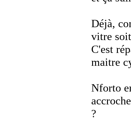
Déjà, co
vitre soi
C'est ré
maitre c
Nforto en
accroche
?