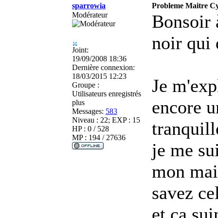
sparrowia
Probleme Maitre Cyl
Modérateur
Bonsoir à
noir qui
Joint:
19/09/2008 18:36
Dernière connexion:
18/03/2015 12:23
Je m'exp
Groupe :
Utilisateurs enregistrés
encore un
plus
Messages:
583
Niveau : 22; EXP : 15
tranquil
HP : 0 / 528
MP : 194 / 27636
je me sui
mon mait
savez cel
et ça sui