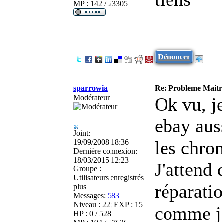
MP : 142 / 23305
Dénoncer
sparrowia
Re: Probleme Maitre
Modérateur
Ok vu, j
ebay aus
Joint:
les chro
19/09/2008 18:36
Dernière connexion:
18/03/2015 12:23
J'attend
Groupe :
Utilisateurs enregistrés
réparati
plus
Messages:
583
Niveau : 22; EXP : 15
comme je
HP : 0 / 528