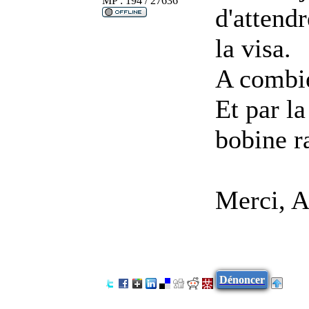
MP : 194 / 27636
d'attend
la visa.
A combie
Et par l
bobine r
Merci, 
Dénoncer