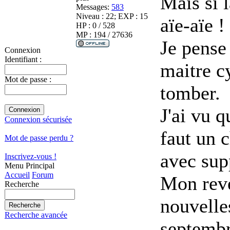
Mais si l
Messages:
583
Niveau : 22; EXP : 15
aïe-aïe !
HP : 0 / 528
MP : 194 / 27636
Je pense 
Connexion
Identifiant :
maitre c
Mot de passe :
tomber.
J'ai vu q
Connexion sécurisée
faut un c
Mot de passe perdu ?
avec sup
Inscrivez-vous !
Menu Principal
Accueil
Forum
Mon reve
Recherche
nouvelle
Recherche avancée
septembr