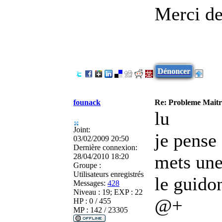
Merci de
Dénoncer
founack
Re: Probleme Maitre
lu
Joint:
je pense 
03/02/2009 20:50
Dernière connexion:
mets une
28/04/2010 18:20
Groupe :
Utilisateurs enregistrés
le guidon
Messages:
428
Niveau : 19; EXP : 22
@+
HP : 0 / 455
MP : 142 / 23305