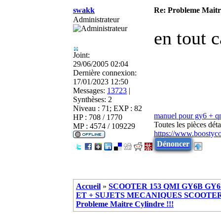
swakk
Re: Probleme Maitre
Administrateur
en tout c
Joint:
29/06/2005 02:04
Dernière connexion:
17/01/2023 12:50
Messages:
13723
|
Synthèses:
2
Niveau : 71; EXP : 82
manuel pour gy6 + 
HP : 708 / 1770
Toutes les pièces dé
MP : 4574 / 109229
https://www.boostyc
Dénoncer
Accueil
»
SCOOTER 153 QMI GY6B GY6 
ET + SUJETS MECANIQUES SCOOTER ch
Probleme Maitre Cylindre !!!