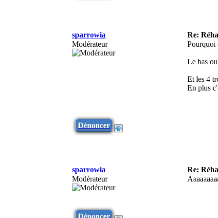
sparrowia
Re: Réha
Modérateur
Pourquoi ç
Le bas ou 
Et les 4 t
En plus c
Dénoncer
sparrowia
Re: Réha
Modérateur
Aaaaaaaa
Dénoncer