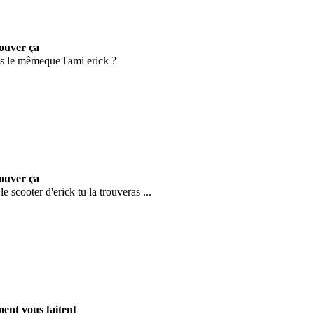
ouver ça
s le même
que l'ami erick ?
ouver ça
le scooter d'erick tu la trouveras ...
ent vous faitent