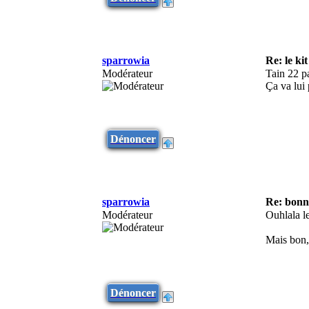
sparrowia
Re: le ki
Modérateur
Tain 22 pa
Ça va lui 
Dénoncer
sparrowia
Re: bonne
Modérateur
Ouhlala le
Mais bon,
Dénoncer