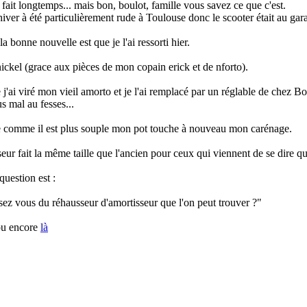
a fait longtemps... mais bon, boulot, famille vous savez ce que c'est.
hiver à été particulièrement rude à Toulouse donc le scooter était au gar
a bonne nouvelle est que je l'ai ressorti hier.
nickel (grace aux pièces de mon copain erick et de nforto).
 j'ai viré mon vieil amorto et je l'ai remplacé par un réglable de chez Bo
s mal au fesses...
e comme il est plus souple mon pot touche à nouveau mon carénage.
eur fait la même taille que l'ancien pour ceux qui viennent de se dire que 
uestion est :
ez vous du réhausseur d'amortisseur que l'on peut trouver ?"
u encore
là