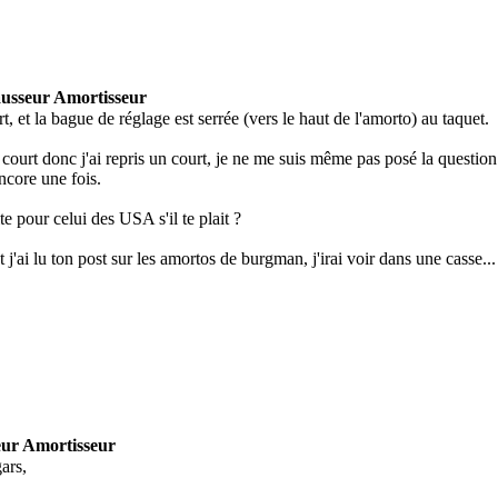
usseur Amortisseur
urt, et la bague de réglage est serrée (vers le haut de l'amorto) au taquet.
 court donc j'ai repris un court, je ne me suis même pas posé la questio
ncore une fois.
ite pour celui des USA s'il te plait ?
j'ai lu ton post sur les amortos de burgman, j'irai voir dans une casse...
ur Amortisseur
gars,