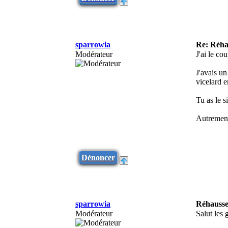
sparrowia
Re: Réha
Modérateur
J'ai le co
J'avais un
vicelard e
Tu as le s
Autrement 
Dénoncer
sparrowia
Réhausse
Modérateur
Salut les 