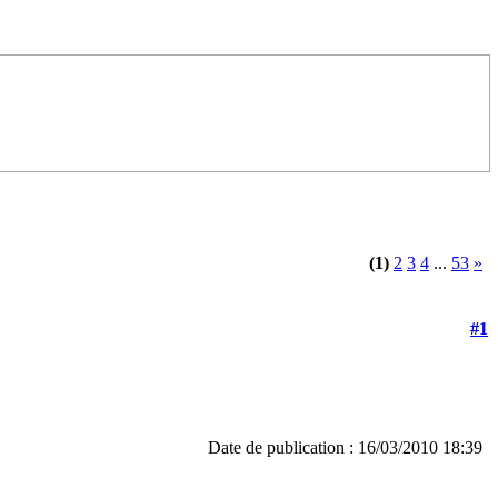
(1)
2
3
4
...
53
»
#1
Date de publication : 16/03/2010 18:39