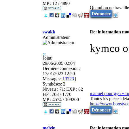
MP : 12 / 4890
Quand on ne travailler
Dénoncer
swakk
Re: information mot
Administrateur
kymco ou
Joint:
29/06/2005 02:04
Dernière connexion:
17/01/2023 12:50
Messages:
13723
|
Synthèses:
2
Niveau : 71; EXP : 82
manuel pour gy6 + 
HP : 708 / 1770
Toutes les pièces dé
MP : 4574 / 109200
https://www.boostyc
Dénoncer
melvin
Re: information mot