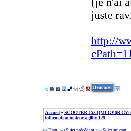
(je n'ai 
juste rav
http://w
cPath=1
Dénoncer
Accueil
»
SCOOTER 153 QMI GY6B GY6 
information moteur agility 125
Haut
Sujet précédent
Sujet suivant