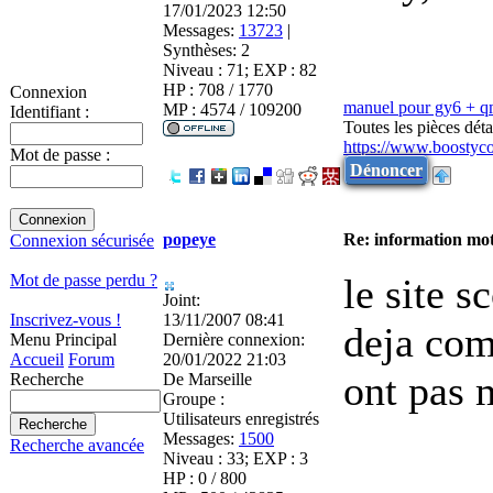
17/01/2023 12:50
Messages:
13723
|
Synthèses:
2
Niveau : 71; EXP : 82
HP : 708 / 1770
Connexion
manuel pour gy6 + 
MP : 4574 / 109200
Identifiant :
Toutes les pièces dé
https://www.boostyc
Mot de passe :
Dénoncer
popeye
Re: information mot
Connexion sécurisée
le site s
Mot de passe perdu ?
Joint:
13/11/2007 08:41
Inscrivez-vous !
deja com
Dernière connexion:
Menu Principal
20/01/2022 21:03
Accueil
Forum
ont pas 
De
Marseille
Recherche
Groupe :
Utilisateurs enregistrés
Messages:
1500
Recherche avancée
Niveau : 33; EXP : 3
HP : 0 / 800