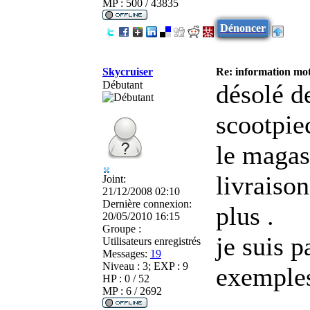
MP : 500 / 43835
Dénoncer
Skycruiser
Re: information mot
Débutant
désolé d
scootpie
le magasi
livraison
Joint:
21/12/2008 02:10
Dernière connexion:
plus .
20/05/2010 16:15
Groupe :
je suis pa
Utilisateurs enregistrés
Messages:
19
Niveau : 3; EXP : 9
exemples 
HP : 0 / 52
MP : 6 / 2692