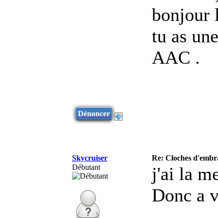
bonjour 
tu as un
AAC .
Dénoncer
Skycruiser
Re: Cloches d'embr
Débutant
j'ai la 
Donc a ve