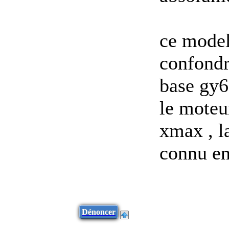
ce model
confondr
base gy6
le moteu
xmax , la
connu en
Dénoncer