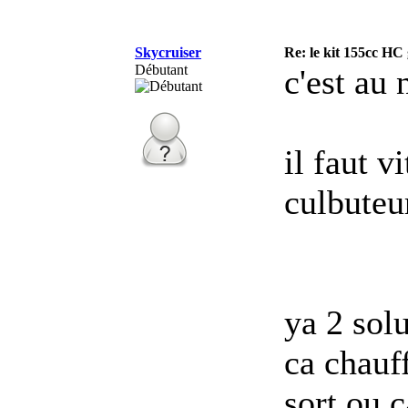
Skycruiser
Re: le kit 155cc HC
Débutant
c'est au 
il faut v
culbuteu
ya 2 sol
ca chauf
sort ou c