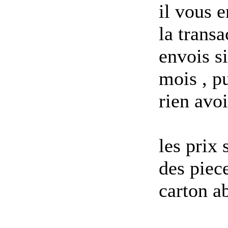
il vous 
la transa
envois si
mois , p
rien avo
les prix
des piec
carton ab