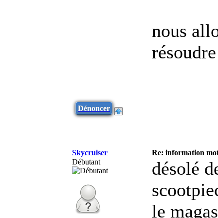
nous all
résoudre
Dénoncer
Skycruiser
Re: information mot
Débutant
désolé d
scootpie
le magasi