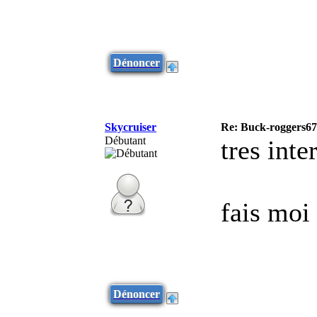
Dénoncer
Skycruiser
Re: Buck-roggers67
Débutant
tres int
fais moi
Dénoncer