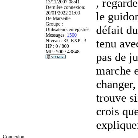
, regarde
13/11/2007 08:41
Dernière connexion:
le guidon
20/01/2022 21:03
De
Marseille
Groupe :
défait d
Utilisateurs enregistrés
Messages:
1500
tenu avec
Niveau : 33; EXP : 3
HP : 0 / 800
MP : 500 / 43848
pas de ju
marche et
changer, 
trouve s
crois qu
explique
Connexion