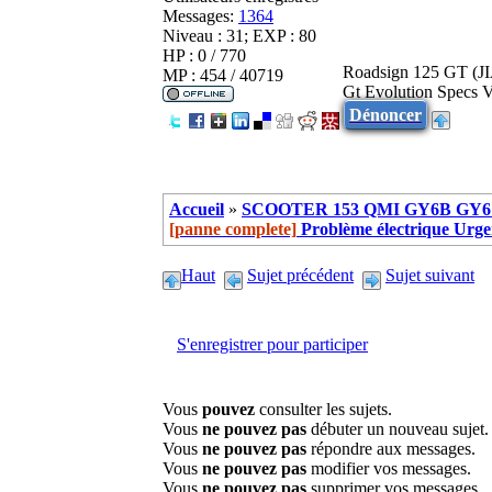
Messages:
1364
Niveau : 31; EXP : 80
HP : 0 / 770
Roadsign 125 GT (
MP : 454 / 40719
Gt Evolution Specs 
Dénoncer
Accueil
»
SCOOTER 153 QMI GY6B GY6 
[panne complete]
Problème électrique Urge
Haut
Sujet précédent
Sujet suivant
S'enregistrer pour participer
Vous
pouvez
consulter les sujets.
Vous
ne pouvez pas
débuter un nouveau sujet.
Vous
ne pouvez pas
répondre aux messages.
Vous
ne pouvez pas
modifier vos messages.
Vous
ne pouvez pas
supprimer vos messages.