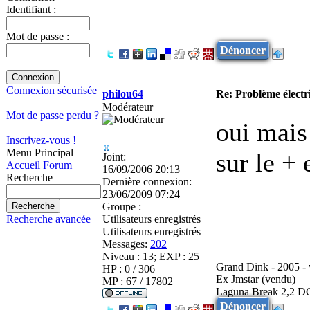
Identifiant :
Mot de passe :
Dénoncer
Connexion sécurisée
philou64
Re: Problème élect
Modérateur
Mot de passe perdu ?
oui mais
Inscrivez-vous !
Menu Principal
sur le + 
Joint:
Accueil
Forum
16/09/2006 20:13
Recherche
Dernière connexion:
23/06/2009 07:24
Groupe :
Utilisateurs enregistrés
Recherche avancée
Utilisateurs enregistrés
Messages:
202
Niveau : 13; EXP : 25
Grand Dink - 2005 -
HP : 0 / 306
Ex Jmstar (vendu)
MP : 67 / 17802
Laguna Break 2,2 D
Dénoncer