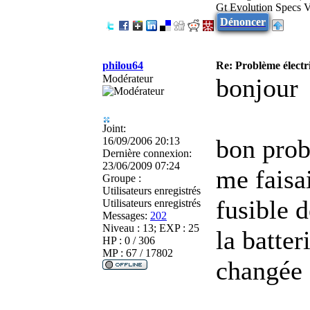
Gt Evolution Specs 
Dénoncer
philou64
Re: Problème élect
Modérateur
bonjour
Joint:
bon prob
16/09/2006 20:13
Dernière connexion:
23/06/2009 07:24
me faisai
Groupe :
Utilisateurs enregistrés
fusible d
Utilisateurs enregistrés
Messages:
202
Niveau : 13; EXP : 25
la batter
HP : 0 / 306
MP : 67 / 17802
changée 