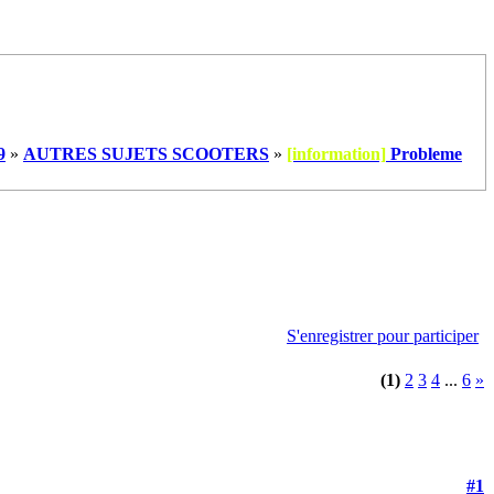
9
»
AUTRES SUJETS SCOOTERS
»
[information]
Probleme
S'enregistrer pour participer
(1)
2
3
4
...
6
»
#1