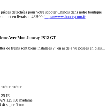
s pièces détachées pour votre scooter Chinois dans notre boutique
scount et en livraison 48H00:
https://www.boostycom.fr
bleme Avec Mon Jonway JS12 GT
ttes de freins sont biens installées ? j'en ai deja vu posées en biais...
rocker rocker
25 IE
N 125 K8 madame
4t super fiston