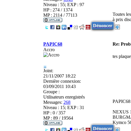
Niveau : 55; EXP : 97
HP : 274 / 1374
Toutes le
MP : 2114 / 77113
à prix di
Dénoncer
PAPIC68
Re: Pro
Accro
tes plaque
Joint:
21/11/2007 18:22
Dernière connexion:
03/09/2011 10:43
Groupe :
Utilisateurs enregistrés
PAPIC68 
Messages:
268
Niveau : 15; EXP : 31
NEXUS 1
HP : 0 / 357
BURGMA
MP : 89 / 19564
Kymco 50 
Dénoncer