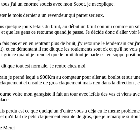
 tous j'ai un énorme soucis avec mon Scoot, je m'explique.
heter le mois dernier a un revendeur qui parret serieux.
is quelque jours le
fais du bruit, au début un bruit continu comme un si
et que les gens ce retourne quand je passe. Je décide donc d'aller voir l
 fais pas et en en rentrant plus de bruit, j'y retourne le lendemain car
), et en démontant il me dit que les roulements sont ok et qu'il ne vois pa
ci grince quand je frene et que le bruit dont je parle est en supperpositio
 dit que tout est normale. Je rentre chez moi.
ain je prend le
qui a 900Km au compteur pour aller au boulot et sur une 
 claquement et ensuite de gros claquement mais rien dans la direction , et
tourne voire mon garagiste il fait un tour avec le
fais des vas et viens ave
lace.
uis perdu est ce que quelqu'un d'entre vous a déja eu le meme probleme?
 et qu'il fait de petit claquement ensuite de gros, que je remarque surtout
e Merci