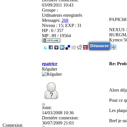
03/09/2011 10:43
Groupe :
Utilisateurs enregistrés
PAPIC68 
Messages:
268
Niveau : 15; EXP : 31
NEXUS 1
HP : 0 / 357
BURGMA
MP : 89 / 19564
Kymco 50 
Dénoncer
epatrice
Re: Pro
Régulier
Alors déj
Pour ce qu
Joint:
Les plaque
14/03/2008 10:36
Dernière connexion:
Bref je su
30/07/2009 21:03
Connexion