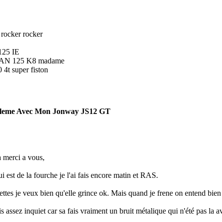
rocker rocker
25 IE
N 125 K8 madame
4t super fiston
bleme Avec Mon Jonway JS12 GT
a merci a vous,
i est de la fourche je l'ai fais encore matin et RAS.
ttes je veux bien qu'elle grince ok. Mais quand je frene on entend bien 2 
is assez inquiet car sa fais vraiment un bruit métalique qui n'été pas la a