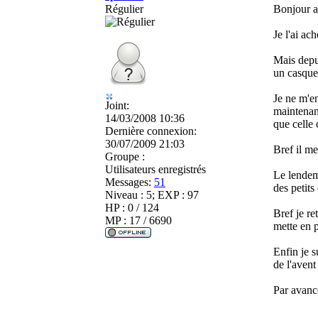
Régulier
Bonjour a
Je l'ai ac
Mais depu
un casque 
Je ne m'en
Joint:
maintenant
14/03/2008 10:36
que celle 
Dernière connexion:
30/07/2009 21:03
Bref il me
Groupe :
Utilisateurs enregistrés
Le lendem
Messages:
51
des petits
Niveau : 5; EXP : 97
HP : 0 / 124
Bref je re
MP : 17 / 6690
mette en p
Enfin je s
de l'avent
Par avanc