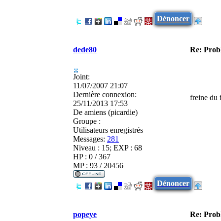
Dénoncer
dede80
Re: Pro
Joint:
11/07/2007 21:07
Dernière connexion:
freine du 
25/11/2013 17:53
De
amiens (picardie)
Groupe :
Utilisateurs enregistrés
Messages:
281
Niveau : 15; EXP : 68
HP : 0 / 367
MP : 93 / 20456
Dénoncer
popeye
Re: Pro