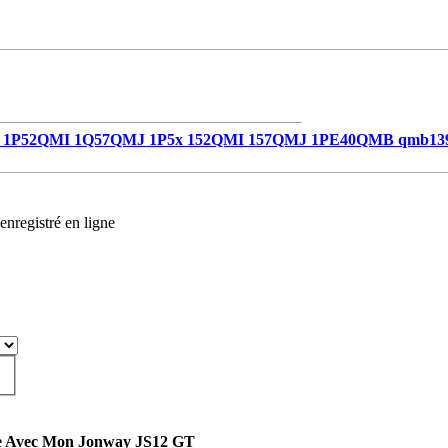
1P52QMI 1Q57QMJ 1P5x 152QMI 157QMJ 1PE40QMB qmb13
enregistré en ligne
e Avec Mon Jonway JS12 GT