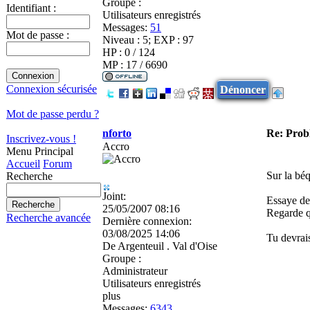
Groupe :
Identifiant :
Utilisateurs enregistrés
Messages:
51
Mot de passe :
Niveau : 5; EXP : 97
HP : 0 / 124
MP : 17 / 6690
Connexion sécurisée
Dénoncer
Mot de passe perdu ?
nforto
Re: Pro
Inscrivez-vous !
Accro
Menu Principal
Accueil
Forum
Sur la béq
Recherche
Joint:
Essaye de 
25/05/2007 08:16
Regarde qu
Recherche avancée
Dernière connexion:
03/08/2025 14:06
Tu devrais
De
Argenteuil . Val d'Oise
Groupe :
Administrateur
Utilisateurs enregistrés
plus
Messages:
6343