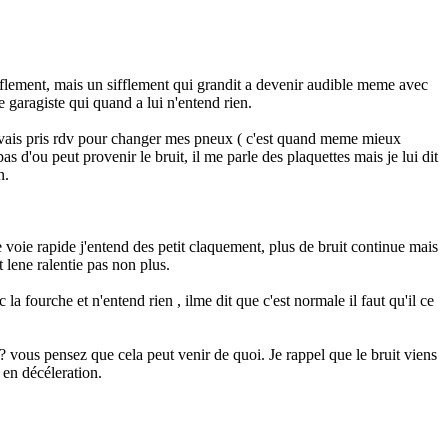
fflement, mais un sifflement qui grandit a devenir audible meme avec
e garagiste qui quand a lui n'entend rien.
 j'avais pris rdv pour changer mes pneux ( c'est quand meme mieux
s d'ou peut provenir le bruit, il me parle des plaquettes mais je lui dit
n.
voie rapide j'entend des petit claquement, plus de bruit continue mais
 le
ne ralentie pas non plus.
c la fourche et n'entend rien , ilme dit que c'est normale il faut qu'il ce
 vous pensez que cela peut venir de quoi. Je rappel que le bruit viens
 en décéleration.