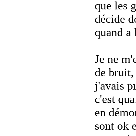
que les 
décide do
quand a l
Je ne m'e
de bruit,
j'avais 
c'est qu
en démon
sont ok e