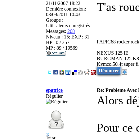
T'as roue
21/11/2007 18:22
Dernière connexion:
03/09/2011 10:43
Groupe :
Utilisateurs enregistrés
Messages:
268
Niveau : 15; EXP : 31
PAPIC68 rocker rock
HP : 0 / 357
MP : 89 / 19569
NEXUS 125 IE
BURGMAN 125 K8
Kymco 50 4t super fi
Dénoncer
epatrice
Re: Probleme Avec
Régulier
Alors dé
Pour ce q
Joint: