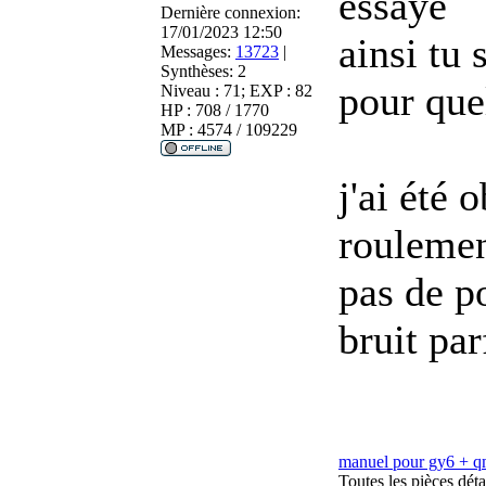
essaye
Dernière connexion:
17/01/2023 12:50
ainsi tu 
Messages:
13723
|
Synthèses:
2
pour que
Niveau : 71; EXP : 82
HP : 708 / 1770
MP : 4574 / 109229
j'ai été
roulemen
pas de p
bruit pa
manuel pour gy6 + 
Toutes les pièces dé