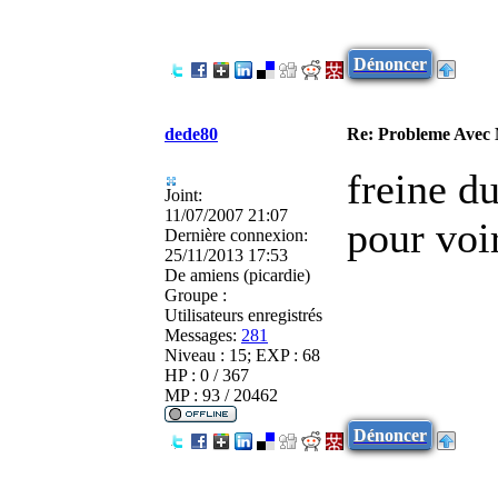
Dénoncer
dede80
Re: Probleme Avec
freine du
Joint:
11/07/2007 21:07
pour voir
Dernière connexion:
25/11/2013 17:53
De
amiens (picardie)
Groupe :
Utilisateurs enregistrés
Messages:
281
Niveau : 15; EXP : 68
HP : 0 / 367
MP : 93 / 20462
Dénoncer