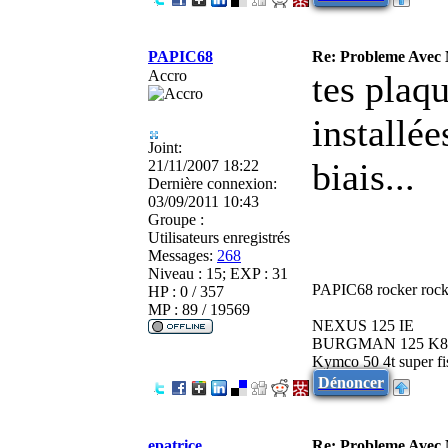
PAPIC68
Re: Probleme Avec
Accro
tes plaqu
installée
Joint:
biais...
21/11/2007 18:22
Dernière connexion:
03/09/2011 10:43
Groupe :
Utilisateurs enregistrés
Messages:
268
Niveau : 15; EXP : 31
PAPIC68 rocker rock
HP : 0 / 357
MP : 89 / 19569
NEXUS 125 IE
BURGMAN 125 K8
Kymco 50 4t super fi
Dénoncer
epatrice
Re: Probleme Avec