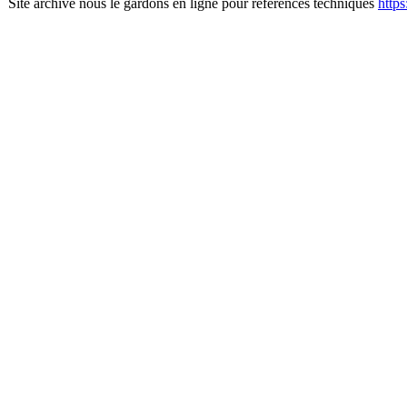
Site archivé nous le gardons en ligne pour références techniques
http