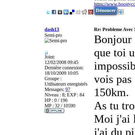
https://www.boostyc
Dénoncer
dash13
Re: Probleme Avec
Semi-pro
Bonjour 
que toi u
Joint:
impossibl
12/02/2008 09:45
Dernière connexion:
18/10/2009 10:05
vois pas 
Groupe :
Utilisateurs enregistrés
150km.
Messages:
97
Niveau : 8; EXP : 84
HP : 0 / 196
As tu tr
MP : 32 / 10590
Moi j'ai 
j'ai du p