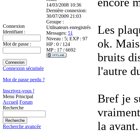
encore m
14/03/2008 10:36
Dernière connexion:
30/07/2009 21:03
Groupe :
Les plaq
Connexion
Utilisateurs enregistrés
Identifiant :
Messages:
51
Niveau : 5; EXP : 97
ok. Mais
Mot de passe :
HP : 0 / 124
MP : 17 / 6692
bruits di
l'autre d
Connexion sécurisée
Mot de passe perdu ?
Inscrivez-vous !
Bref je s
Menu Principal
Accueil
Forum
Recherche
vraiment
la avant.
Recherche avancée