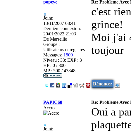
popeye
Re: Probleme Avec
c'est rie
Joint:
grince!
13/11/2007 08:41
Dernière connexion:
Moi j'ai
20/01/2022 21:03
De
Marseille
Groupe :
toujour
Utilisateurs enregistrés
Messages:
1500
Niveau : 33; EXP : 3
HP : 0 / 800
MP : 500 / 43848
Dénoncer
PAPIC68
Re: Probleme Avec
Accro
Oui a par
plaquette
Joint: