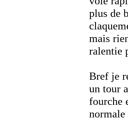
voie rap
plus de b
claqueme
mais rien
ralentie 
Bref je r
un tour 
fourche e
normale i