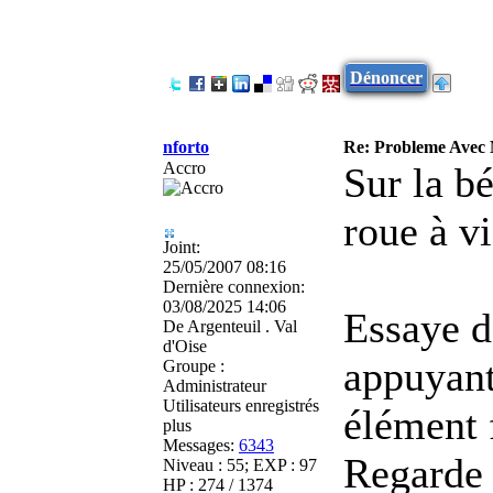
Dénoncer
nforto
Re: Probleme Avec
Accro
Sur la bé
roue à vi
Joint:
25/05/2007 08:16
Dernière connexion:
03/08/2025 14:06
Essaye d
De
Argenteuil . Val
d'Oise
appuyant 
Groupe :
Administrateur
Utilisateurs enregistrés
élément 
plus
Messages:
6343
Regarde q
Niveau : 55; EXP : 97
HP : 274 / 1374