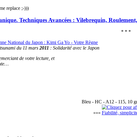
me replace ;-)))
nique. Techniques Avancées : Vilebrequin, Roulement,
* * *
ne National du Japon : Kimi Ga Yo - Votre Règne
 tsunami du 11 mars
2011
: Solidarité avec le Japon
merciant de votre lecture, et
ute…
Bleu - HC - A12 - 115, 10 gr
»»»
Fiabilité, simplici