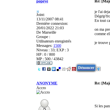
popeye
Re: [Maj
je l'ai de
Joint:
Dégrip'fro
13/11/2007 08:41
En tout ca
Dernière connexion:
20/01/2022 21:03
on ma pret
De
Marseille
comme ell
Groupe :
Utilisateurs enregistrés
je trouve 
Messages:
1500
Niveau : 33; EXP : 3
HP : 0 / 800
MP : 500 / 43842
Dénoncer
ANONYME
Re: [Maj
Accro
Si les pan