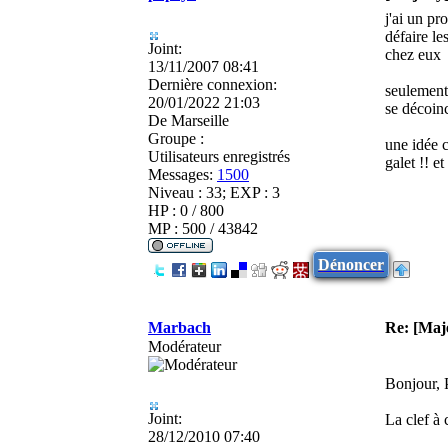
j'ai un pr
défaire le
Joint:
chez eux
13/11/2007 08:41
Dernière connexion:
seulement 
20/01/2022 21:03
se décoin
De
Marseille
Groupe :
une idée c
Utilisateurs enregistrés
galet !! et
Messages:
1500
Niveau : 33; EXP : 3
HP : 0 / 800
MP : 500 / 43842
Dénoncer
Marbach
Re: [Maj
Modérateur
Bonjour,
Joint:
La clef à 
28/12/2010 07:40