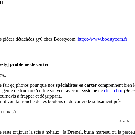
CH
s pièces détachées gy6 chez Boostycom :
https://www.boostycom.fr
esty] probleme de carter
eye,
le fait qq photos pour que nos
spécialistes es-carter
comprennent bien l
e genre de truc on s'en tire souvent avec un système de
clé à choc
(de n
ournevis à frapper et dégrippant...
ait voir la tronche de tes boulons et du carter de sufisament près.
r eux ;-)
* * *
te reste toujours la scie à métaux, la Dremel, burin-marteau ou la perceu