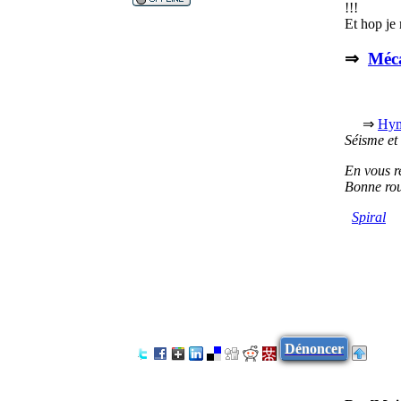
!!!
Et hop je 
⇒
Méca
⇒
Hym
Séisme et
En vous re
Bonne ro
Spiral
Dénoncer