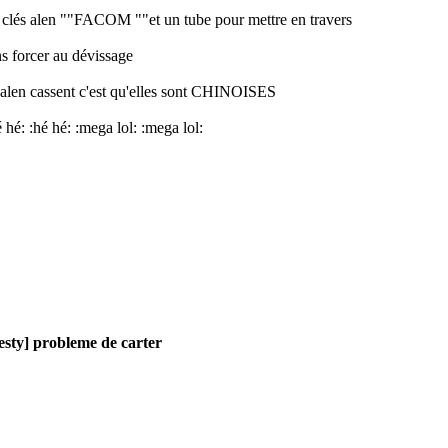
 clés alen ""FACOM ""et un tube pour mettre en travers
s forcer au dévissage
s alen cassent c'est qu'elles sont CHINOISES
é hé: :hé hé: :mega lol: :mega lol:
esty] probleme de carter