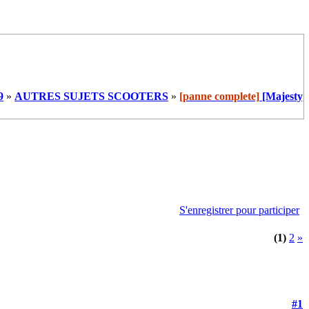
9
»
AUTRES SUJETS SCOOTERS
»
[panne complete]
[Majesty]
S'enregistrer pour participer
(1)
2
»
#1