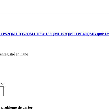
1P52QMI 1Q57QMJ 1P5x 152QMI 157QMJ 1PE40QMB qmb13
enregistré en ligne
] probleme de carter