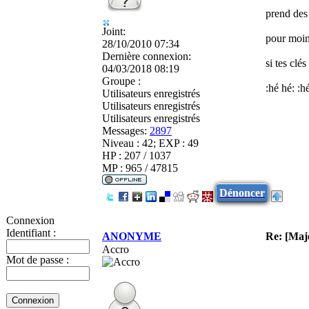
prend des
Joint:
pour moin
28/10/2010 07:34
Dernière connexion:
si tes clé
04/03/2018 08:19
Groupe :
:hé hé: :h
Utilisateurs enregistrés
Utilisateurs enregistrés
Utilisateurs enregistrés
Messages:
2897
Niveau : 42; EXP : 49
HP : 207 / 1037
MP : 965 / 47815
Dénoncer
Connexion
Identifiant :
ANONYME
Re: [Maj
Accro
Mot de passe :