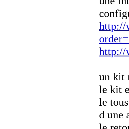
une in
config
http:/
order
http:/
un kit
le kit
le tou
d une 
le ret