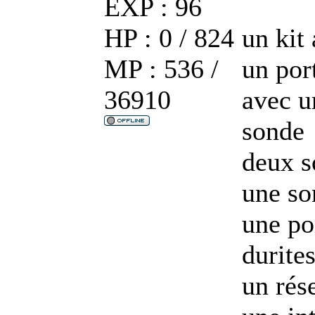
EXP : 96
HP : 0 / 824
un kit 
MP : 536 /
un por
36910
avec u
sonde
deux s
une so
une po
durite
un rés