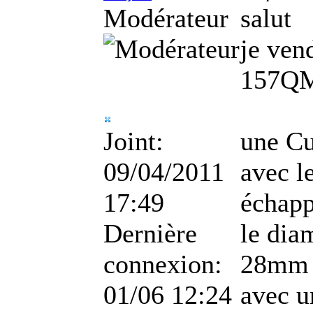
Modérateur
salut
je ve
157QM
Joint:
une Cu
09/04/2011
avec l
17:49
échap
Dernière
le dia
connexion:
28mm
01/06 12:24
avec u