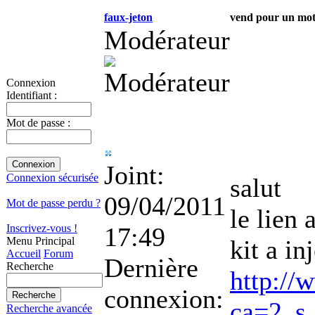
faux-jeton
vend pour un mo
Modérateur
Connexion
Identifiant :
Mot de passe :
Joint:
Connexion sécurisée
salut
09/04/2011
Mot de passe perdu ?
le lien 
17:49
Inscrivez-vous !
kit a in
Menu Principal
Accueil
Forum
Dernière
Recherche
http://
connexion:
ca=2_s
Recherche avancée