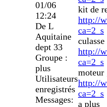
01/06
kit de 
12:24
http://
De
L
ca=2_s
Aquitaine
culasse
dept 33
http://
Groupe :
ca=2_s
plus
moteur
Utilisateurs
http://
enregistrés
ca=2_s
Messages:
a plus