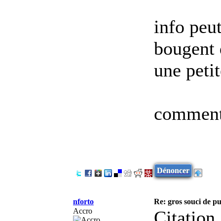
info peut
bougent 
une peti
comment
Dénoncer
nforto
Re: gros souci de pu
Accro
Citation 