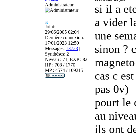
Administrateur
si il a e
a vider l
Joint:
une sem
29/06/2005 02:04
Dernière connexion:
17/01/2023 12:50
sinon ? 
Messages:
13723
|
Synthèses:
2
magneto 
Niveau : 71; EXP : 82
HP : 708 / 1770
MP : 4574 / 109215
cas c es
pas 0v)
pourt le 
au niveau
ils ont 