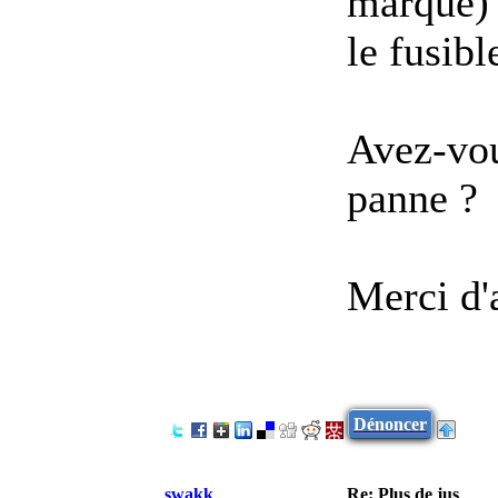
marque) 
le fusibl
Avez-vou
panne ?
Merci d'
Dénoncer
swakk
Re: Plus de jus