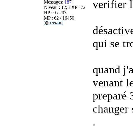
verifier 
Messages:
187
Niveau : 12; EXP : 72
HP : 0 / 293
MP : 62 / 16450
désactive
qui se tr
quand j'
venant l
preparé 
changer 
.