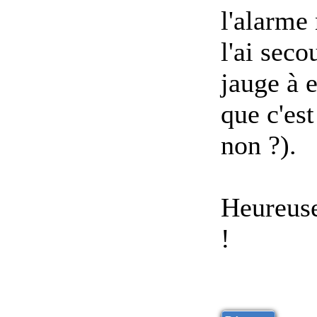
l'alarme 
l'ai sec
jauge à 
que c'est
non ?).
Heureuse
!