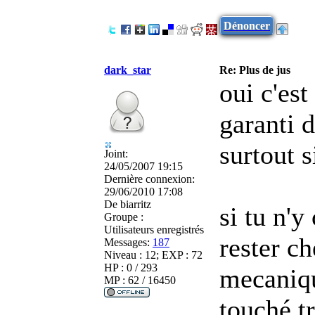
Dénoncer
dark_star
Re: Plus de jus
oui c'est
garanti d
surtout s
Joint:
24/05/2007 19:15
Dernière connexion:
29/06/2010 17:08
De
biarritz
si tu n'y
Groupe :
Utilisateurs enregistrés
rester ch
Messages:
187
Niveau : 12; EXP : 72
HP : 0 / 293
mecaniqu
MP : 62 / 16450
touché t