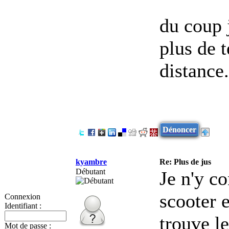
du coup 
plus de 
distance
Dénoncer
kyambre
Re: Plus de jus
Débutant
Je n'y c
scooter 
Connexion
Identifiant :
trouve le
Mot de passe :