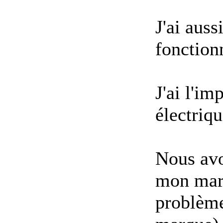
J'ai auss
fonction
J'ai l'im
électriqu
Nous avo
mon mari
problème