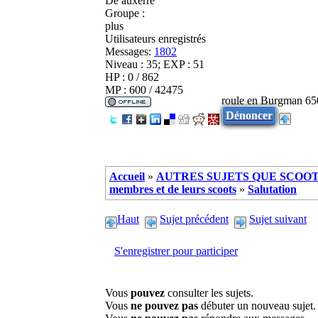
De
auxerre
Groupe :
plus
Utilisateurs enregistrés
Messages:
1802
Niveau : 35; EXP : 51
HP : 0 / 862
MP : 600 / 42475
roule en Burgman 65
Dénoncer
Accueil
»
AUTRES SUJETS QUE SCOOTE
membres et de leurs scoots
»
Salutation
Haut
Sujet précédent
Sujet suivant
S'enregistrer pour participer
Vous
pouvez
consulter les sujets.
Vous
ne pouvez pas
débuter un nouveau sujet.