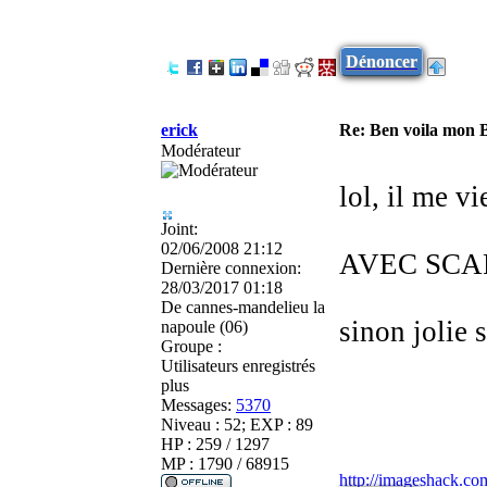
Dénoncer
erick
Re: Ben voila mon 
Modérateur
lol, il me vi
Joint:
02/06/2008 21:12
AVEC SCA
Dernière connexion:
28/03/2017 01:18
De
cannes-mandelieu la
sinon jolie 
napoule (06)
Groupe :
Utilisateurs enregistrés
plus
Messages:
5370
Niveau : 52; EXP : 89
HP : 259 / 1297
MP : 1790 / 68915
http://imageshack.co