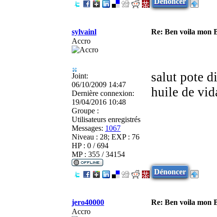
Dénoncer
sylvainl
Re: Ben voila mon 
Accro
salut pote d
Joint:
06/10/2009 14:47
huile de vid
Dernière connexion:
19/04/2016 10:48
Groupe :
Utilisateurs enregistrés
Messages:
1067
Niveau : 28; EXP : 76
HP : 0 / 694
MP : 355 / 34154
Dénoncer
jero40000
Re: Ben voila mon 
Accro