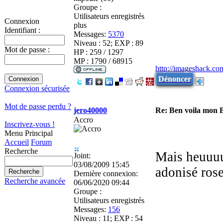
Groupe :
Utilisateurs enregistrés
Connexion
plus
Identifiant :
Messages:
5370
Niveau : 52; EXP : 89
Mot de passe :
HP : 259 / 1297
MP : 1790 / 68915
http://imageshack.co
Dénoncer
Connexion sécurisée
Mot de passe perdu ?
jero40000
Re: Ben voila mon 
Accro
Inscrivez-vous !
Menu Principal
Accueil
Forum
Recherche
Mais heuuuuu
Joint:
03/08/2009 15:45
adonisé rose 
Dernière connexion:
Recherche avancée
06/06/2020 09:44
Groupe :
Utilisateurs enregistrés
Messages:
156
Niveau : 11; EXP : 54