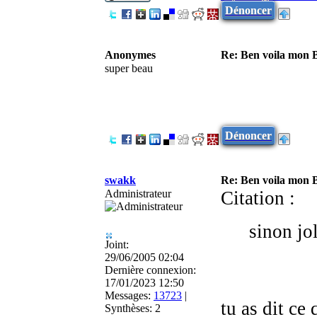
Dénoncer
Anonymes
Re: Ben voila mon 
super beau
Dénoncer
swakk
Re: Ben voila mon 
Administrateur
Citation :
sinon jo
Joint:
29/06/2005 02:04
Dernière connexion:
17/01/2023 12:50
Messages:
13723
|
tu as dit ce 
Synthèses:
2