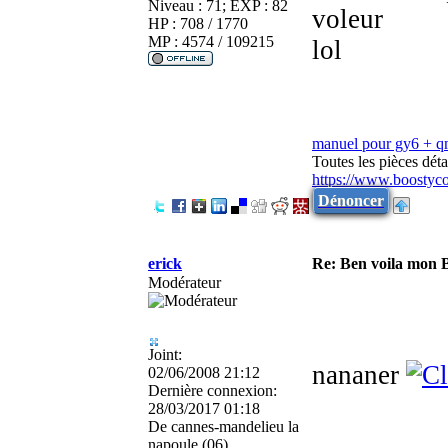
Niveau : 71; EXP : 82
voleur
HP : 708 / 1770
MP : 4574 / 109215
lol
manuel pour gy6 + 
Toutes les pièces dé
https://www.boostyc
Dénoncer
erick
Re: Ben voila mon 
Modérateur
Joint:
nananer
02/06/2008 21:12
Dernière connexion:
28/03/2017 01:18
De
cannes-mandelieu la
napoule (06)