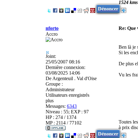
1524 kms
Dénoncer
nforto
Re: Que
Accro
Ben là je 
Si les enc
Joint:
25/05/2007 08:16
De plus eB
Dernière connexion:
03/08/2025 14:06
Vu les fra
De
Argenteuil . Val d'Oise
Groupe :
Administrateur
Utilisateurs enregistrés
plus
Messages:
6343
Niveau : 55; EXP : 97
HP : 274 / 1374
Toutes le
MP : 2114 / 77102
à prix di
Dénoncer