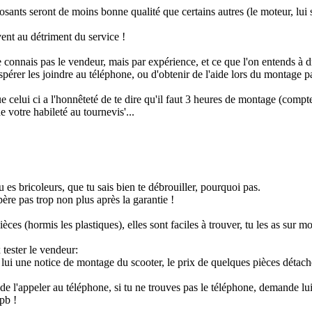
sants seront de moins bonne qualité que certains autres (le moteur, lui 
ent au détriment du service !
 connais pas le vendeur, mais par expérience, et ce que l'on entends à dr
espérer les joindre au téléphone, ou d'obtenir de l'aide lors du montage 
 celui ci a l'honnêteté de te dire qu'il faut 3 heures de montage (compte
e votre habileté au tournevis'...
u es bricoleurs, que tu sais bien te débrouiller, pourquoi pas.
ère pas trop non plus après la garantie !
ièces (hormis les plastiques), elles sont faciles à trouver, tu les as sur 
 tester le vendeur:
ui une notice de montage du scooter, le prix de quelques pièces détachée
de l'appeler au téléphone, si tu ne trouves pas le téléphone, demande lui
pb !