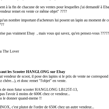
nt à la fin de chacune de ses ventes pour lesquelles j'ai demandé à Ebay
 vendeur remet en vente ce même objet" ????
 qu'un nombre important d'acheteurs lui posent un lapin au moment de c
???
trise pas vraiment Ebay
, mais vous qui savez, qu'en pensez-vous ?????
u The Lover
 vaut les Scooter HANGLONG sur Ebay
 vendeur de scoot, il pose des lapins si le prix de vente ne correspond p
z chère...), et donc remet "l'objet" en vente.
cas de mon futur scooter HANGLONG LB125T-13,
pas l'avoir à moins de 600€ chez ce vendeur...
pas le donner quand-meme !!
INOX, c'est plutot de l'ordre de 650€ chez un autre vendeur...