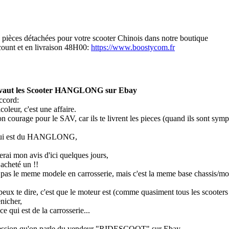
s pièces détachées pour votre scooter Chinois dans notre boutique
scount et en livraison 48H00:
https://www.boostycom.fr
 vaut les Scooter HANGLONG sur Ebay
accord:
icoleur, c'est une affaire.
on courage pour le SAV, car ils te livrent les pieces (quand ils sont sympa 
qui est du HANGLONG,
erai mon avis d'ici quelques jours,
i acheté un !!
e pas le meme modele en carrosserie, mais c'est la meme base chassis/mo
peux te dire, c'est que le moteur est (comme quasiment tous les scooter
enicher,
ce qui est de la carrosserie...
pression qu'on parle du vendeur "RIDESCOOT" sur Ebay,