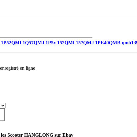
1P52QMI 1Q57QMJ 1P5x 152QMI 157QMJ 1PE40QMB qmb13
enregistré en ligne
t les Scooter HANGLONG sur Ebay