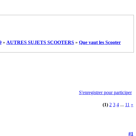
9
»
AUTRES SUJETS SCOOTERS
»
Que vaut les Scooter
S'enregistrer pour participer
(1)
2
3
4
...
11
»
#1