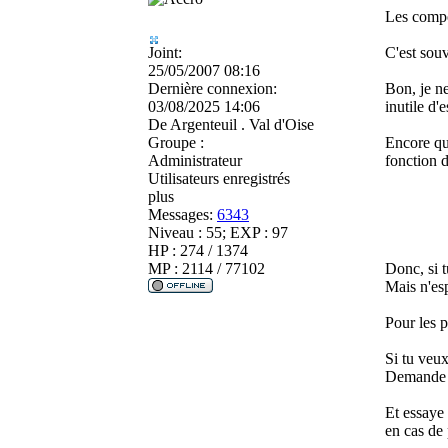
Les compo
Joint:
C'est souv
25/05/2007 08:16
Dernière connexion:
Bon, je ne
03/08/2025 14:06
inutile d'
De
Argenteuil . Val d'Oise
Groupe :
Encore que
Administrateur
fonction d
Utilisateurs enregistrés
plus
Messages:
6343
Niveau : 55; EXP : 97
HP : 274 / 1374
MP : 2114 / 77102
Donc, si t
Mais n'esp
Pour les p
Si tu veux
Demande l
Et essaye 
en cas de 