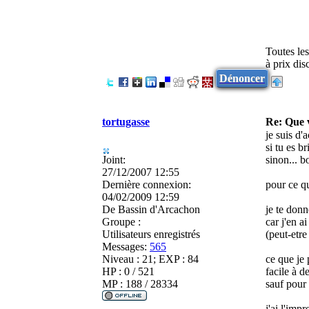
Toutes le
à prix di
Dénoncer
tortugasse
Re: Que
je suis d'
si tu es br
Joint:
sinon... b
27/12/2007 12:55
Dernière connexion:
pour ce 
04/02/2009 12:59
De
Bassin d'Arcachon
je te donn
Groupe :
car j'en a
Utilisateurs enregistrés
(peut-etr
Messages:
565
Niveau : 21; EXP : 84
ce que je 
HP : 0 / 521
facile à d
MP : 188 / 28334
sauf pour 
j'ai l'im