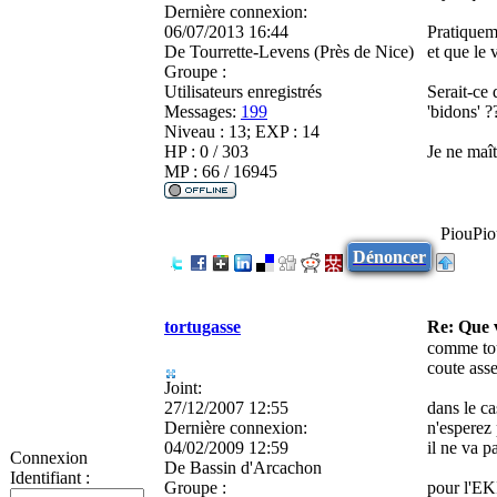
Dernière connexion:
06/07/2013 16:44
Pratiqueme
De
Tourrette-Levens (Près de Nice)
et que le
Groupe :
Utilisateurs enregistrés
Serait-ce
Messages:
199
'bidons' ?
Niveau : 13; EXP : 14
HP : 0 / 303
Je ne maî
MP : 66 / 16945
PiouPio
Dénoncer
tortugasse
Re: Que
comme tout
coute asse
Joint:
27/12/2007 12:55
dans le 
Dernière connexion:
n'esperez 
04/02/2009 12:59
il ne va 
Connexion
De
Bassin d'Arcachon
Identifiant :
Groupe :
pour l'EK