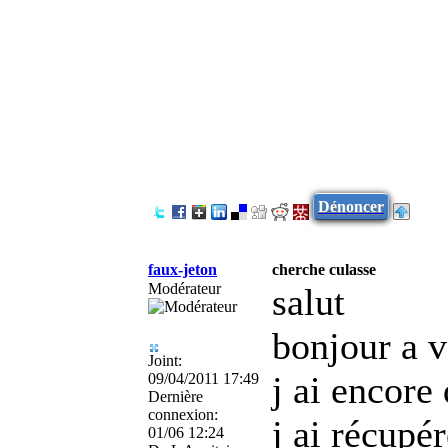
Dénoncer
faux-jeton
cherche culasse
Modérateur
salut
bonjour a v
Joint:
j ai encore
09/04/2011 17:49
Dernière
connexion:
j ai récupé
01/06 12:24