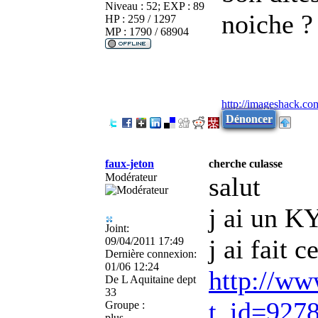
Niveau : 52; EXP : 89
noiche ?
HP : 259 / 1297
MP : 1790 / 68904
http://imageshack.co
Dénoncer
faux-jeton
cherche culasse
Modérateur
salut
j ai un K
Joint:
j ai fait c
09/04/2011 17:49
Dernière connexion:
01/06 12:24
http://ww
De
L Aquitaine dept
33
t_id=927
Groupe :
plus