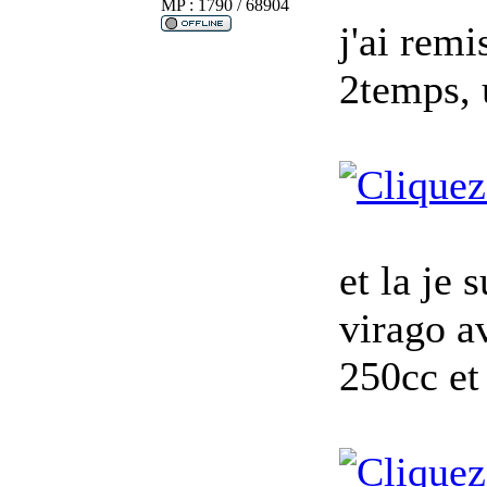
MP : 1790 / 68904
j'ai remi
2temps, 
et la je
virago a
250cc et