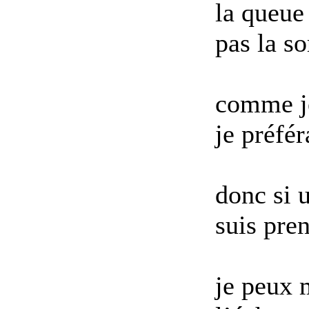
la queue
pas la so
comme je
je préfér
donc si 
suis pre
je peux 