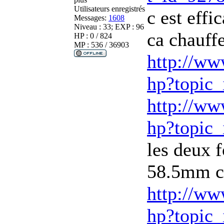
Utilisateurs enregistrés
c est effi
Messages:
1608
Niveau : 33; EXP : 96
ca chauff
HP : 0 / 824
MP : 536 / 36903
http://ww
hp?topic
http://ww
hp?topic
les deux 
58.5mm ca
http://ww
hp?topic