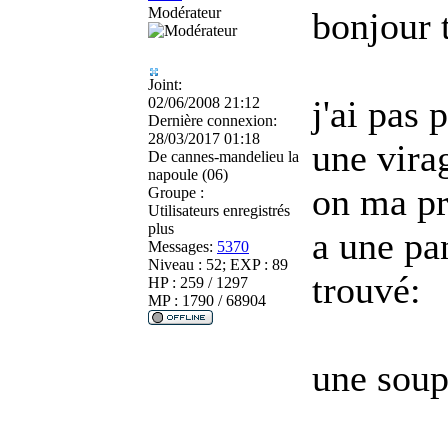
Modérateur
bonjour 
Joint:
j'ai pas 
02/06/2008 21:12
Dernière connexion:
28/03/2017 01:18
une virag
De
cannes-mandelieu la
napoule (06)
on ma pr
Groupe :
Utilisateurs enregistrés
plus
a une pa
Messages:
5370
Niveau : 52; EXP : 89
trouvé:
HP : 259 / 1297
MP : 1790 / 68904
une soup