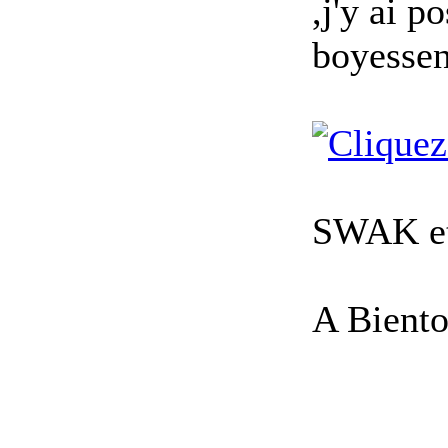
,j'y ai p
boyesse
SWAK et 
A Biento