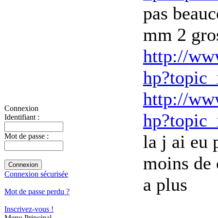
pas beauc
mm 2 gro
http://ww
hp?topic
http://ww
Connexion
hp?topic
Identifiant :
la j ai eu
Mot de passe :
moins de
Connexion sécurisée
a plus
Mot de passe perdu ?
Inscrivez-vous !
Menu Principal