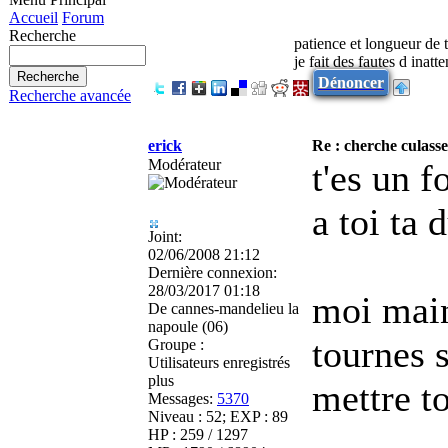
Accueil
Forum
Recherche
patience et longueur de 
je fait des fautes d inatt
Dénoncer
Recherche avancée
erick
Re : cherche culasse
Modérateur
t'es un f
a toi ta 
Joint:
02/06/2008 21:12
Dernière connexion:
28/03/2017 01:18
moi main
De
cannes-mandelieu la
napoule (06)
tournes s
Groupe :
Utilisateurs enregistrés
plus
mettre t
Messages:
5370
Niveau : 52; EXP : 89
HP : 259 / 1297