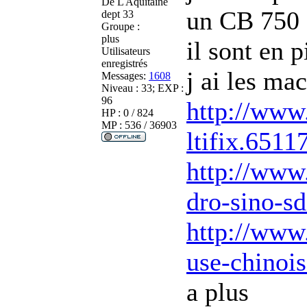
De
L Aquitaine
un CB 750 
dept 33
Groupe :
plus
il sont en 
Utilisateurs
enregistrés
j ai les mac
Messages:
1608
Niveau : 33; EXP :
96
http://www.
HP : 0 / 824
MP : 536 / 36903
ltifix.651
http://www
dro-sino-s
http://www.
use-chinoi
a plus