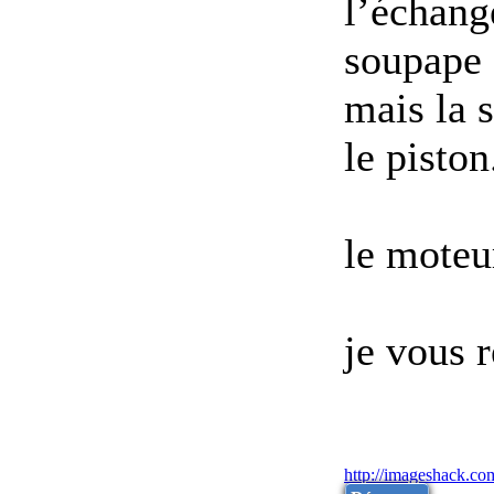
l’échang
soupape q
mais la 
le piston
le moteu
je vous 
http://imageshack.co