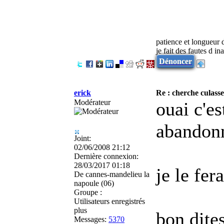
patience et longueur 
je fait des fautes d in
Dénoncer
erick
Re : cherche culasse
Modérateur
ouai c'es
abandonn
Joint:
02/06/2008 21:12
Dernière connexion:
28/03/2017 01:18
je le fer
De
cannes-mandelieu la
napoule (06)
Groupe :
Utilisateurs enregistrés
plus
bon dite
Messages:
5370