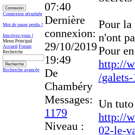
07:40
Connexion sécurisée
Dernière
Pour la 
Mot de passe perdu ?
connexion:
n'ont p
Inscrivez-vous !
Menu Principal
29/10/2019
Accueil
Forum
Pour en 
Recherche
19:49
http://
De
Recherche avancée
/galets
Chambéry
Messages:
Un tuto
1179
http://
Niveau :
02-le-va