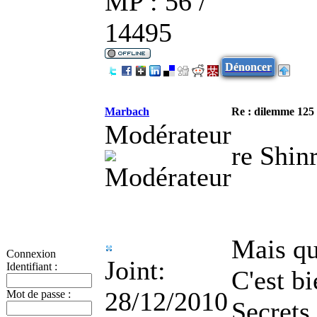
MP : 56 /
14495
Dénoncer
Marbach
Re : dilemme 125 
Modérateur
re Shin
Mais qu
Connexion
Joint:
Identifiant :
C'est bi
28/12/2010
Mot de passe :
Secrets 