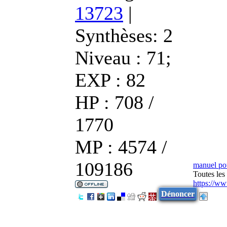
13723
|
Synthèses:
2
Niveau : 71;
EXP : 82
HP : 708 /
1770
MP : 4574 /
109186
manuel po
Toutes les
https://w
Dénoncer