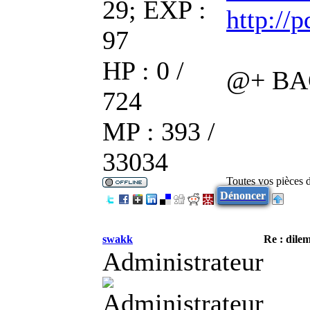
29; EXP :
http://
97
HP : 0 /
@+ B
724
MP : 393 /
33034
Toutes vos pièces 
Dénoncer
swakk
Re : dile
Administrateur