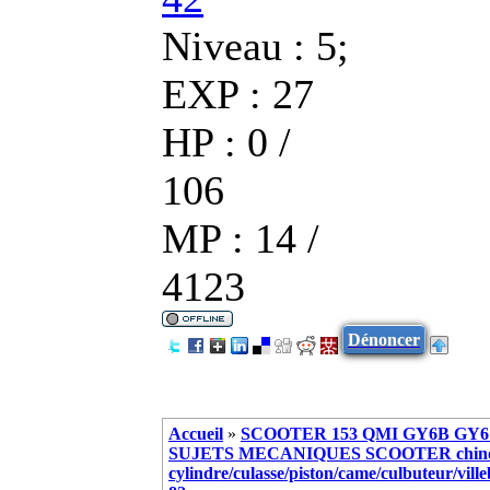
Niveau : 5;
EXP : 27
HP : 0 /
106
MP : 14 /
4123
Dénoncer
Accueil
»
SCOOTER 153 QMI GY6B GY6 
SUJETS MECANIQUES SCOOTER chinoi
cylindre/culasse/piston/came/culbuteur/vill