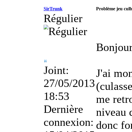
SirTrunk
Problème jeu culb
Régulier
Bonjour
Joint:
J'ai mo
27/05/2013
(culass
18:53
me retr
Dernière
niveau 
connexion:
donc fo