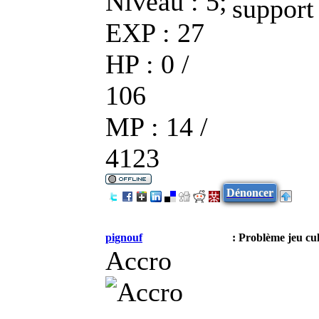
Niveau : 5;
support
EXP : 27
HP : 0 /
106
MP : 14 /
4123
Dénoncer
pignouf
: Problème jeu cu
Accro