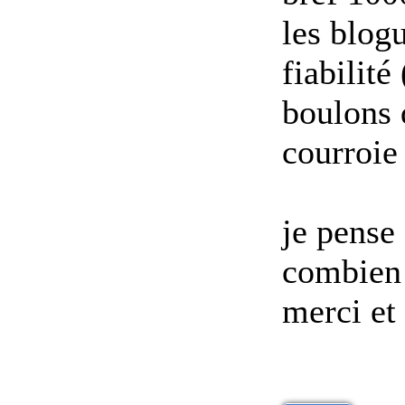
les blogu
fiabilit
boulons q
courroie
je pense
combien
merci et