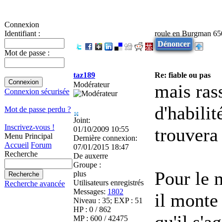
Connexion
roule en Burgman 65
Identifiant :
Dénoncer
Mot de passe :
taz189
Re: fiable ou pas
Modérateur
mais ras
Connexion sécurisée
d'habilit
Mot de passe perdu ?
Joint:
Inscrivez-vous !
trouvera i
01/10/2009 10:55
Menu Principal
Dernière connexion:
Accueil
Forum
07/01/2015 18:47
Recherche
De
auxerre
Groupe :
Pour le 
plus
Utilisateurs enregistrés
Recherche avancée
Messages:
1802
il monte 
Niveau : 35; EXP : 51
HP : 0 / 862
qu'il s'a
MP : 600 / 42475