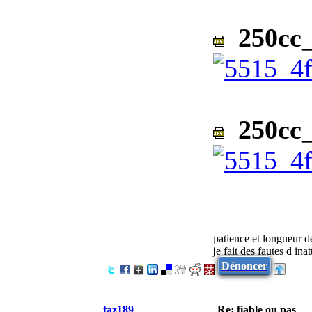
250cc_
250cc_
patience et longueur d
je fait des fautes d ina
Dénoncer
taz189
Re: fiable ou pas