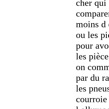
cher qui 
comparer
moins d 
ou les p
pour avoi
les pièc
on comme
par du r
les pneu
courroie 