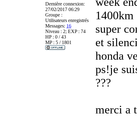
week end
Dernière connexion:
27/02/2017 06:29
1400km e
Groupe :
Utilisateurs enregistrés
super co
Messages:
16
Niveau : 2; EXP : 74
HP : 0 / 43
et silen
MP : 5 / 1801
honda ve
ps!je su
???
merci a 