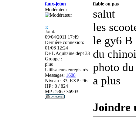
faux-jeton
fiable ou pas
Modérateur
salut
les scoot
Joint:
le gy6 B 
09/04/2011 17:49
Dernière connexion:
01/06 12:24
du chinoi
De
L Aquitaine dept 33
Groupe :
photo du
plus
Utilisateurs enregistrés
Messages:
1608
a plus
Niveau : 33; EXP : 96
HP : 0 / 824
MP : 536 / 36903
Joindre 