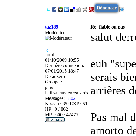
Dénoncer
taz189
Re: fiable ou pas
Modérateur
salut derr
Joint:
euh "super
01/10/2009 10:55
Dernière connexion:
07/01/2015 18:47
serais bie
De
auxerre
Groupe :
arrières d
plus
Utilisateurs enregistrés
Messages:
1802
Niveau : 35; EXP : 51
HP : 0 / 862
Pas mal d
MP : 600 / 42475
amorto d