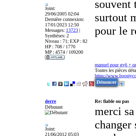
souvent 
Joint:
surtout 
29/06/2005 02:04
Dernière connexion:
17/01/2023 12:50
pour le r
Messages:
13723
|
Synthèses:
2
Niveau : 71; EXP : 82
HP : 708 / 1770
MP : 4574 / 109200
manuel pour gy6 + 
Toutes les pièces dé
https://www.boostyc
Dénoncer
derre
Re: fiable ou pas
Débutant
merci sa
changer s
Joint:
21/06/2012 05:03