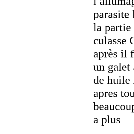
l alluma
parasite
la parti
culasse 
après il 
un galet
de huile
apres to
beaucoup
a plus