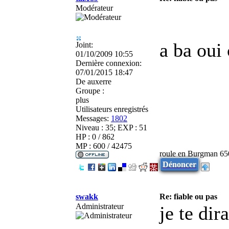
Modérateur
a ba oui 
Joint:
01/10/2009 10:55
Dernière connexion:
07/01/2015 18:47
De
auxerre
Groupe :
plus
Utilisateurs enregistrés
Messages:
1802
Niveau : 35; EXP : 51
HP : 0 / 862
MP : 600 / 42475
roule en Burgman 65
Dénoncer
swakk
Re: fiable ou pas
Administrateur
je te dir