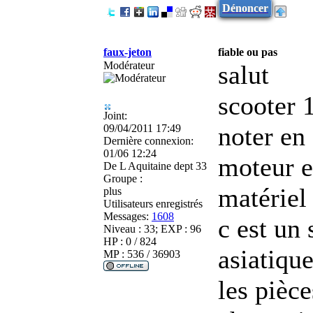
Dénoncer
faux-jeton
fiable ou pas
Modérateur
salut
scooter 
Joint:
noter en 
09/04/2011 17:49
Dernière connexion:
01/06 12:24
moteur e
De
L Aquitaine dept 33
Groupe :
matériel
plus
Utilisateurs enregistrés
Messages:
1608
c est un 
Niveau : 33; EXP : 96
HP : 0 / 824
asiatiqu
MP : 536 / 36903
les pièc