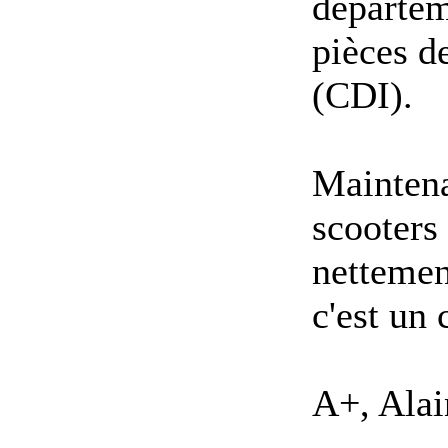
départem
pièces d
(CDI).
Maintenan
scooters
nettemen
c'est un 
A+, Alai