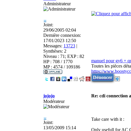
Administrateur
Joint:
29/06/2005 02:04
Dernière connexion:
17/01/2023 12:50
Messages:
13723
|
Synthèses:
2
Niveau : 71; EXP : 82
manuel pour gy6 + 
HP : 708 / 1770
Toutes les pièces dé
MP : 4574 / 109186
https://www.boostyc
Dénoncer
jojojo
Re: cdi connection 
Modérateur
Take care with it :
Joint:
13/05/2009 15:14
Only usefull for AC 