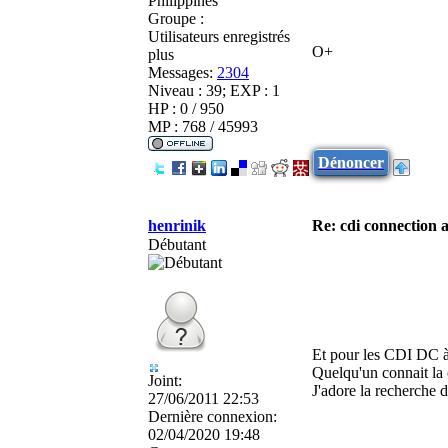
Philippines
Groupe :
Utilisateurs enregistrés
O+
plus
Messages:
2304
Niveau : 39; EXP : 1
HP : 0 / 950
MP : 768 / 45993
Dénoncer
henrinik
Re: cdi connection 
Débutant
Et pour les CDI DC à
Quelqu'un connait la 
Joint:
J'adore la recherche d'
27/06/2011 22:53
Dernière connexion:
02/04/2020 19:48