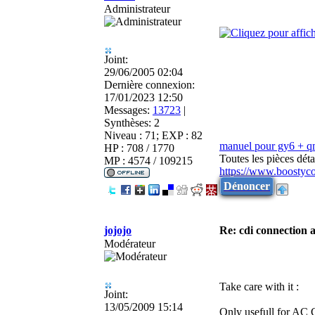
Administrateur
Joint:
29/06/2005 02:04
Dernière connexion:
17/01/2023 12:50
Messages:
13723
|
Synthèses:
2
Niveau : 71; EXP : 82
manuel pour gy6 + 
HP : 708 / 1770
Toutes les pièces dé
MP : 4574 / 109215
https://www.boostyc
Dénoncer
jojojo
Re: cdi connection 
Modérateur
Take care with it :
Joint:
13/05/2009 15:14
Only usefull for AC 