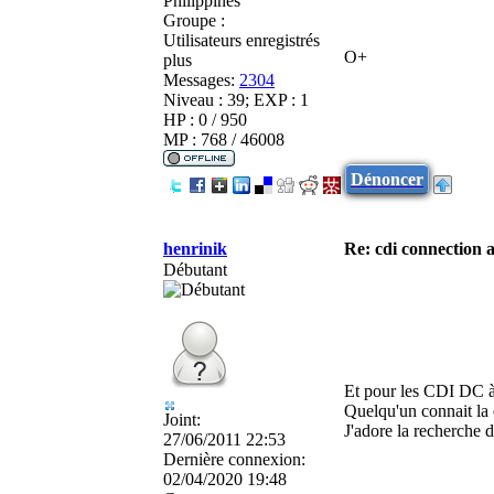
Philippines
Groupe :
Utilisateurs enregistrés
O+
plus
Messages:
2304
Niveau : 39; EXP : 1
HP : 0 / 950
MP : 768 / 46008
Dénoncer
henrinik
Re: cdi connection 
Débutant
Et pour les CDI DC à
Quelqu'un connait la 
Joint:
J'adore la recherche d'
27/06/2011 22:53
Dernière connexion:
02/04/2020 19:48