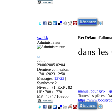
Dénoncer
swakk
Re: Défaut d'allu
Administrateur
dans les
Joint:
29/06/2005 02:04
Dernière connexion:
17/01/2023 12:50
Messages:
13723
|
Synthèses:
2
Niveau : 71; EXP : 82
manuel pour gy6 + 
HP : 708 / 1770
Toutes les pièces dé
MP : 4574 / 109200
https://www.boostyc
Dénoncer