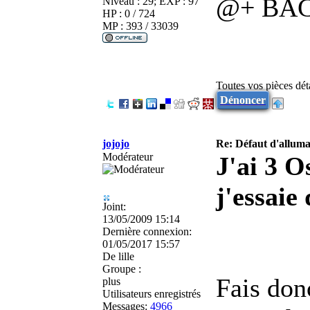
@+ BA
Niveau : 29; EXP : 97
HP : 0 / 724
MP : 393 / 33039
Toutes vos pièces dé
Dénoncer
jojojo
Re: Défaut d'allu
Modérateur
J'ai 3 O
j'essaie
Joint:
13/05/2009 15:14
Dernière connexion:
01/05/2017 15:57
De
lille
Groupe :
Fais donc
plus
Utilisateurs enregistrés
Messages:
4966