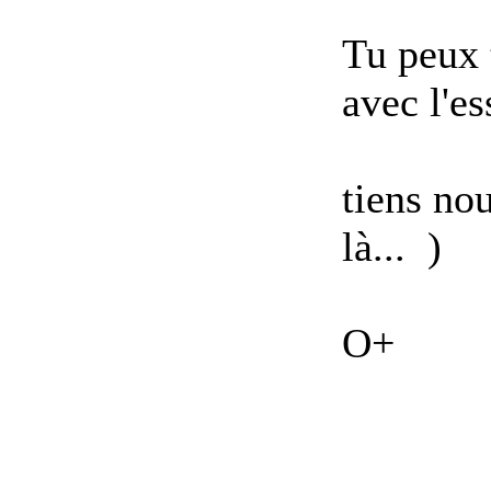
Tu peux 
avec l'es
tiens nou
là...
)
O+