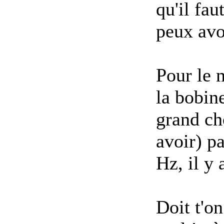
qu'il fau
peux avo
Pour le m
la bobin
grand cho
avoir) pa
Hz, il y
Doit t'o