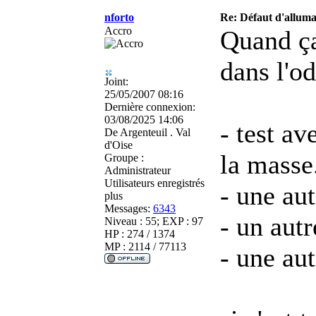
nforto
Re: Défaut d'allu
Accro
Quand ça
dans l'od
Joint:
25/05/2007 08:16
Dernière connexion:
03/08/2025 14:06
- test a
De
Argenteuil . Val
d'Oise
la masse
Groupe :
Administrateur
Utilisateurs enregistrés
- une au
plus
Messages:
6343
- un autr
Niveau : 55; EXP : 97
HP : 274 / 1374
MP : 2114 / 77113
- une au