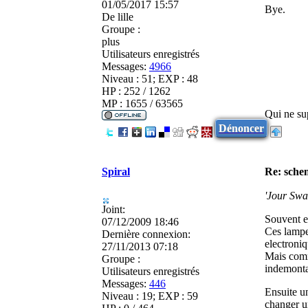
01/05/2017 15:57
Bye.
De
lille
Groupe :
plus
Utilisateurs enregistrés
Messages:
4966
Niveau : 51; EXP : 48
HP : 252 / 1262
MP : 1655 / 63565
Qui ne sup
Dénoncer
Spiral
Re: sche
'Jour Sw
Joint:
Souvent e
07/12/2009 18:46
Ces lamp
Dernière connexion:
electroniq
27/11/2013 07:18
Mais comm
Groupe :
indemonta
Utilisateurs enregistrés
Messages:
446
Ensuite un
Niveau : 19; EXP : 59
changer u