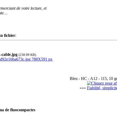
merciant de votre lecture, et
ute…
n fichier
:
cable.jpg
(238.99 KB)
Bleu - HC - A12 - 115, 10 gr
»»»
Fiabilité, simplici
ma de fluocompactes