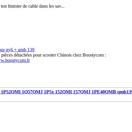
ton histoire de cable dans les sav...
our gy6 + qmb 139
s pièces détachées pour scooter Chinois chez Boostycom :
ww.boostycom.fr
1P52QMI 1Q57QMJ 1P5x 152QMI 157QMJ 1PE40QMB qmb13