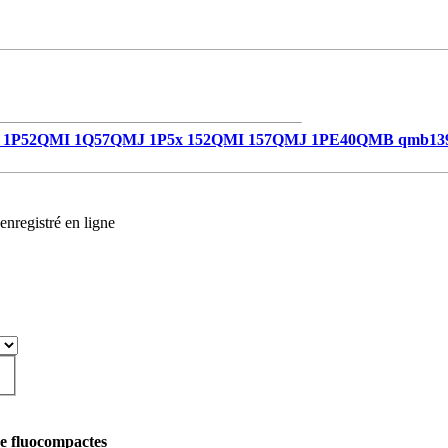
1P52QMI 1Q57QMJ 1P5x 152QMI 157QMJ 1PE40QMB qmb13
enregistré en ligne
e fluocompactes