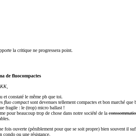
porte la critique ne progressera point.
ma de fluocompactes
aKK,
u et constaté le même pb que toi.
es
fluo compact
sont devenues tellement compactes et bon marché que bie
ue fragile : le (trop) micro ballast !
e pour beaucoup trop de chose dans notre société de la
conssommati
bles.
e fois ouverte (péniblement pour que se soit propre) bien souvent il su
n condo ou une résistance.