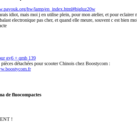
ww.pavouk.org/hw/lamp/en_index.html#bigluz20w
rais idiot, mais moi j en utilise plein, pour mon atelier, et pour eclairer
 balast electronique pas cher, et quand elle meure, souvent c est bien m
acte
our gy6 + qmb 139
s pièces détachées pour scooter Chinois chez Boostycom :
ww.boostycom.fr
ma de fluocompactes
ENT !