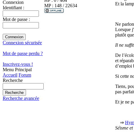
HP : 0 / 464
Connexion
Et la lamp
MP : 148 / 22634
Identifiant :
Mot de passe :
Ne parlons
Lorsque j'
plutôt que 
Connexion sécurisée
Il ne suff
Mot de passe perdu ?
De l’écolo
et réparab
Inscrivez-vous !
d’emploi 
Menu Principal
Accueil
Forum
Si cette n
Recherche
Tiens, po
pas parfai
Recherche avancée
Et je ne p
⇒
Hymn
Séisme et