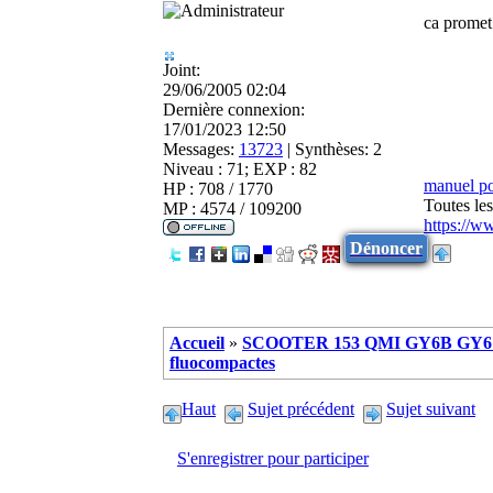
ca promet 
Joint:
29/06/2005 02:04
Dernière connexion:
17/01/2023 12:50
Messages:
13723
|
Synthèses:
2
Niveau : 71; EXP : 82
manuel p
HP : 708 / 1770
Toutes le
MP : 4574 / 109200
https://w
Dénoncer
Accueil
»
SCOOTER 153 QMI GY6B GY6 
fluocompactes
Haut
Sujet précédent
Sujet suivant
S'enregistrer pour participer