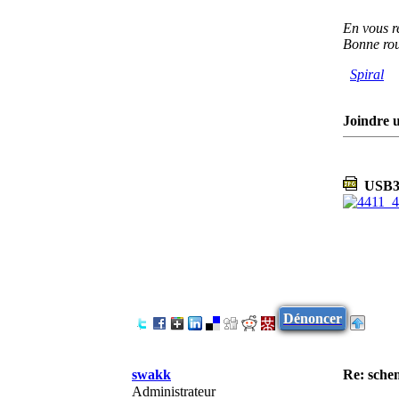
En vous re
Bonne ro
Spiral
Joindre u
USB3-
Dénoncer
swakk
Re: sche
Administrateur