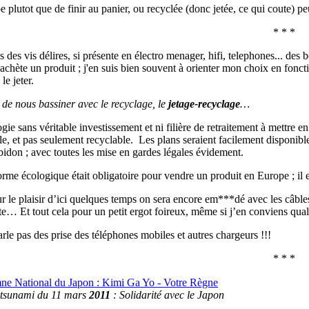
e plutot que de finir au panier, ou recyclée (donc jetée, ce qui coute) p
* * *
 des vis délires, si présente en électro menager, hifi, telephones... des boi
achète un produit ; j'en suis bien souvent à orienter mon choix en foncti
le jeter.
it de nous bassiner avec le recyclage, le
jetage-recyclage
…
gie sans véritable investissement et ni filière de retraitement à mettre
le, et pas seulement recyclable. Les plans seraient facilement disponibl
bidon ; avec toutes les mise en gardes légales évidement.
orme écologique était obligatoire pour vendre un produit en Europe ; il es
ur le plaisir d’ici quelques temps on sera encore em***dé avec les câb
te… Et tout cela pour un petit ergot foireux, même si j’en conviens qual
arle pas des prise des téléphones mobiles et autres chargeurs !!!
* * *
e National du Japon : Kimi Ga Yo - Votre Règne
 tsunami du 11 mars
2011
: Solidarité avec le Japon