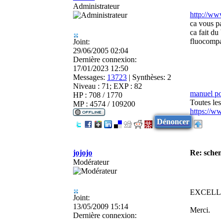
Administrateur
http://w
ca vous pa
ca fait du
fluocomp
Joint:
29/06/2005 02:04
Dernière connexion:
17/01/2023 12:50
Messages:
13723
|
Synthèses:
2
Niveau : 71; EXP : 82
manuel p
HP : 708 / 1770
Toutes le
MP : 4574 / 109200
https://w
Dénoncer
jojojo
Re: sche
Modérateur
EXCELL
Joint:
13/05/2009 15:14
Merci.
Dernière connexion: