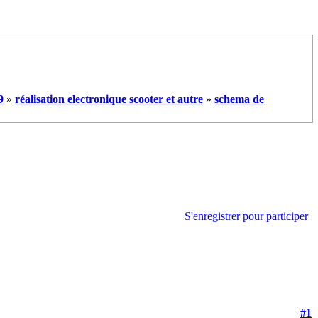
9
»
réalisation electronique scooter et autre
»
schema de
S'enregistrer pour participer
#1