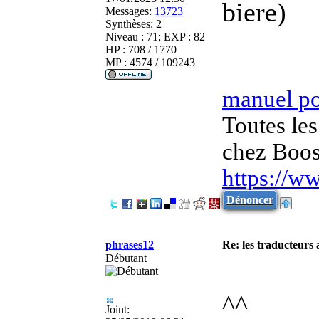
biere)
Messages:
13723
|
Synthèses:
2
Niveau : 71; EXP : 82
HP : 708 / 1770
MP : 4574 / 109243
manuel p
Toutes les
chez Boos
https://w
Dénoncer
phrases12
Re: les traducteurs
Débutant
^^
Joint: