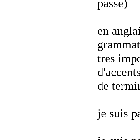
passe)
en angla
grammati
tres impo
d'accents
de termi
je suis 