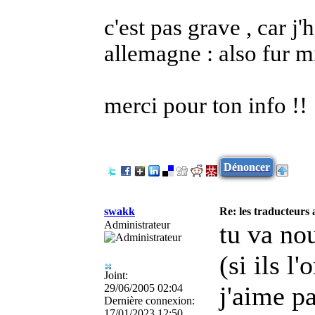
c'est pas grave , car j'
allemagne : also fur m
merci pour ton info !!
Dénoncer
swakk
Re: les traducteurs
Administrateur
tu va nou
(si ils l'
Joint:
j'aime pa
29/06/2005 02:04
Dernière connexion:
17/01/2023 12:50