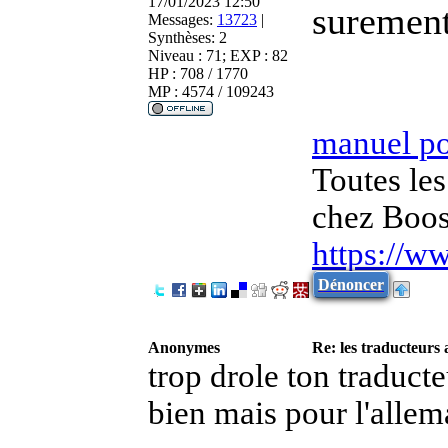
17/01/2023 12:50
surement
Messages:
13723
|
Synthèses:
2
Niveau : 71; EXP : 82
HP : 708 / 1770
MP : 4574 / 109243
manuel p
Toutes les
chez Boos
https://w
Dénoncer
Anonymes
Re: les traducteurs
trop drole ton traducte
bien mais pour l'allema