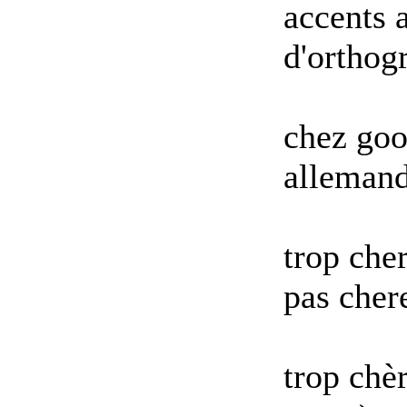
accents 
d'orthog
chez goo
allemand
trop che
pas chere
trop chèr