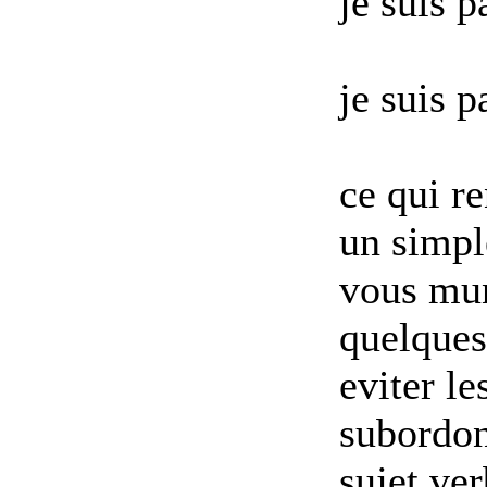
je suis p
je suis p
ce qui r
un simple
vous mun
quelques
eviter l
subordon
sujet,ve