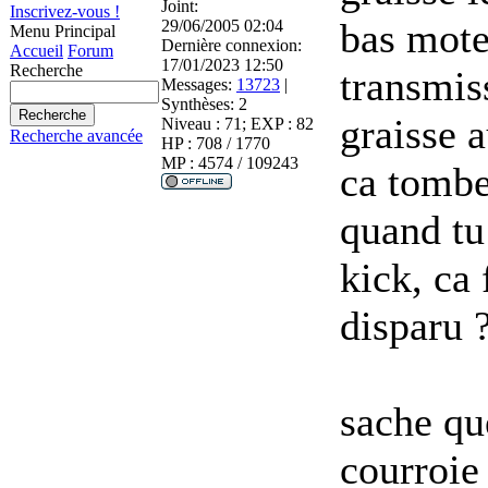
Joint:
Inscrivez-vous !
bas mote
29/06/2005 02:04
Menu Principal
Dernière connexion:
Accueil
Forum
17/01/2023 12:50
Recherche
transmis
Messages:
13723
|
Synthèses:
2
graisse 
Niveau : 71; EXP : 82
Recherche avancée
HP : 708 / 1770
MP : 4574 / 109243
ca tombe
quand tu
kick, ca 
disparu 
sache qu
courroie 