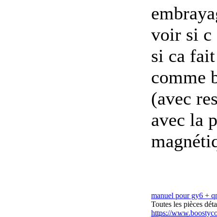
embrayag
voir si c
si ca fai
comme bi
(avec re
avec la 
magnéti
manuel pour gy6 + 
Toutes les pièces dé
https://www.boostyc