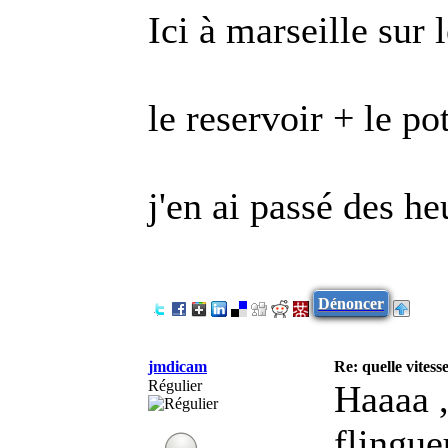
Ici à marseille sur 
le reservoir + le po
j'en ai passé des he
Dénoncer
jmdicam
Re: quelle vitess
Régulier
Haaaa ,
flingue