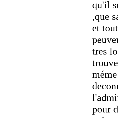
qu'il 
,que s
et tou
peuven
tres l
trouve
méme a
deconn
l'admi
pour d