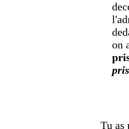
dec
l'a
ded
on 
pri
pri
Tu as 