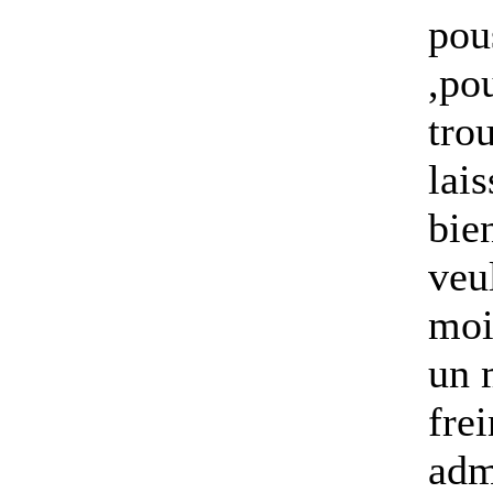
pou
,pou
trou
lai
bie
veu
moin
un 
fre
adm