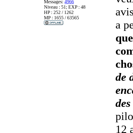
Messages:
4966
Niveau : 51; EXP : 48
avi
HP : 252 / 1262
MP : 1655 / 63565
a p
que
com
cho
de 
enc
des
pilo
12 a