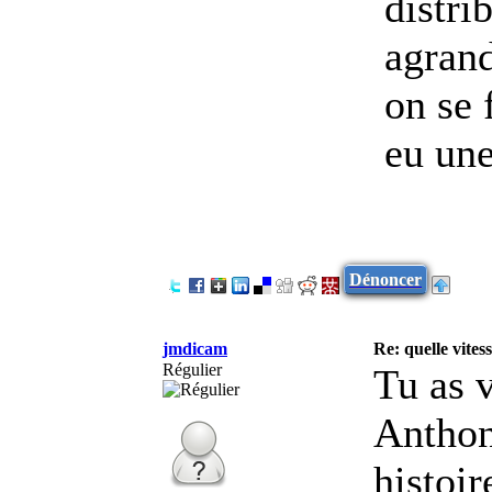
distri
agrand
on se 
eu un
Dénoncer
jmdicam
Re: quelle vites
Régulier
Tu as v
Anthon
histoir