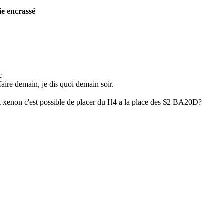
ie encrassé
c
 faire demain, je dis quoi demain soir.
it xenon c'est possible de placer du H4 a la place des S2 BA20D?