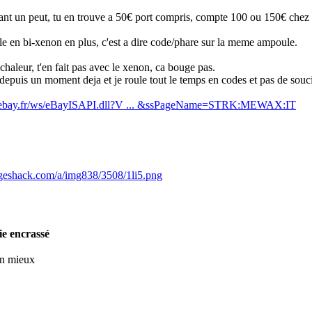
ant un peut, tu en trouve a 50€ port compris, compte 100 ou 150€ chez 
e en bi-xenon en plus, c'est a dire code/phare sur la meme ampoule.
 chaleur, t'en fait pas avec le xenon, ca bouge pas.
t depuis un moment deja et je roule tout le temps en codes et pas de souc
gi.ebay.fr/ws/eBayISAPI.dll?V ... &ssPageName=STRK:MEWAX:IT
ageshack.com/a/img838/3508/1li5.png
ie encrassé
en mieux