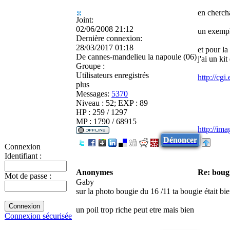
en cherch
Joint:
02/06/2008 21:12
un exempl
Dernière connexion:
28/03/2017 01:18
et pour la
De
cannes-mandelieu la napoule (06)
j'ai un ki
Groupe :
Utilisateurs enregistrés
http://c
plus
Messages:
5370
Niveau : 52; EXP : 89
HP : 259 / 1297
MP : 1790 / 68915
http://im
Dénoncer
Connexion
Identifiant :
Anonymes
Re: boug
Mot de passe :
Gaby
sur la photo bougie du 16 /11 ta bougie était bi
un poil trop riche peut etre mais bien
Connexion sécurisée