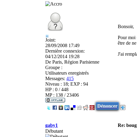
Bonsoir,
Pour moi c
Joint:
être de ne
28/09/2008 17:49
Dernière connexion:
J'ai remp
04/12/2014 19:28
De
Paris, Région Parisienne
Groupe :
Utilisateurs enregistrés
Messages:
415
Niveau : 18; EXP : 94
HP : 0 / 448
MP : 138 / 23406
Dénoncer
gaby1
Re: boug
Débutant