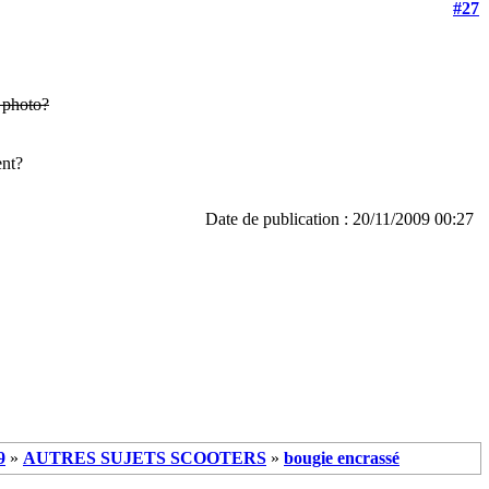
#27
e photo?
ent?
Date de publication : 20/11/2009 00:27
9
»
AUTRES SUJETS SCOOTERS
»
bougie encrassé