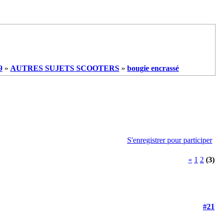
9
»
AUTRES SUJETS SCOOTERS
»
bougie encrassé
S'enregistrer pour participer
«
1
2
(3)
#21