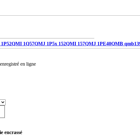
1P52QMI 1Q57QMJ 1P5x 152QMI 157QMJ 1PE40QMB qmb13
enregistré en ligne
ie encrassé