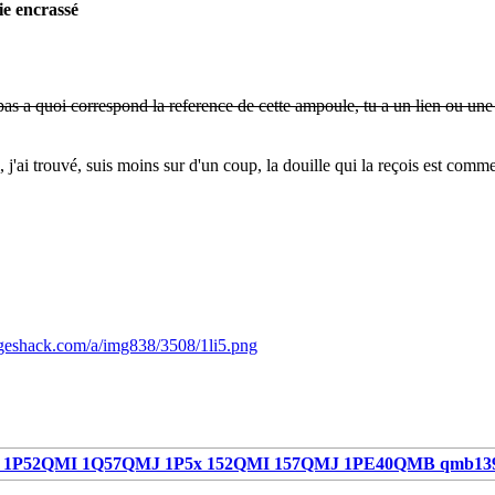
ie encrassé
pas a quoi correspond la reference de cette ampoule, tu a un lien ou un
 j'ai trouvé, suis moins sur d'un coup, la douille qui la reçois est comm
ageshack.com/a/img838/3508/1li5.png
1P52QMI 1Q57QMJ 1P5x 152QMI 157QMJ 1PE40QMB qmb13