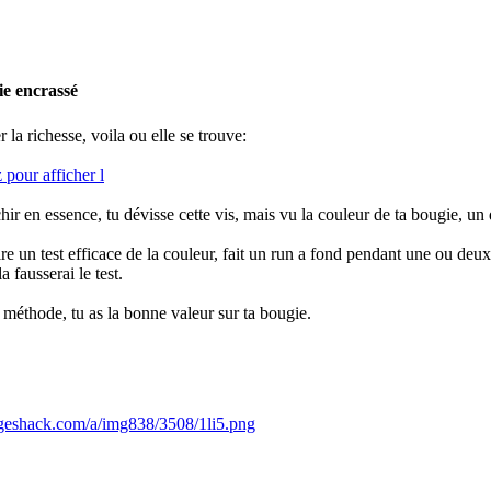
ie encrassé
r la richesse, voila ou elle se trouve:
hir en essence, tu dévisse cette vis, mais vu la couleur de ta bougie, un q
ire un test efficace de la couleur, fait un run a fond pendant une ou deux
la fausserai le test.
 méthode, tu as la bonne valeur sur ta bougie.
ageshack.com/a/img838/3508/1li5.png