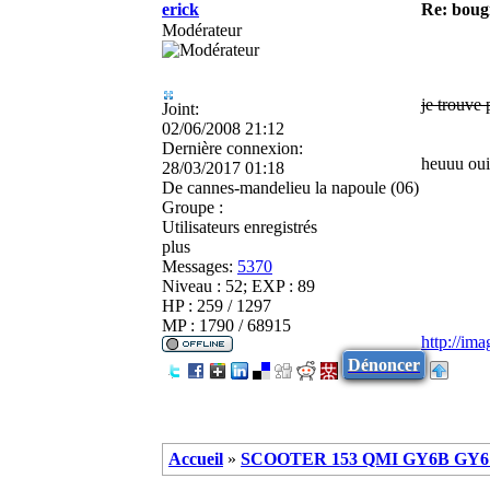
erick
Re: boug
Modérateur
je trouve 
Joint:
02/06/2008 21:12
Dernière connexion:
heuuu oui,
28/03/2017 01:18
De
cannes-mandelieu la napoule (06)
Groupe :
Utilisateurs enregistrés
plus
Messages:
5370
Niveau : 52; EXP : 89
HP : 259 / 1297
MP : 1790 / 68915
http://im
Dénoncer
Accueil
»
SCOOTER 153 QMI GY6B GY6 