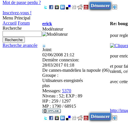
Mot de passe perdu ?
Dénoncer
Inscrivez-vous !
Menu Principal
Accueil
Forum
erick
Re: boug
Recherche
Modérateur
pour regle
Recherche avancée
Joint:
02/06/2008 21:12
pour enric
Dernière connexion:
28/03/2017 01:18
et pour fa
De
cannes-mandelieu la napoule (06)
ralenti, ce
Groupe :
Utilisateurs enregistrés
avec cette
plus
Messages:
5370
Niveau : 52; EXP : 89
HP : 259 / 1297
MP : 1790 / 68915
http://im
Dénoncer