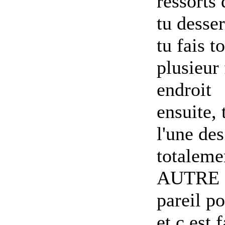
ressorts
tu desse
tu fais t
plusieur 
endroit
ensuite, 
l'une de
totaleme
AUTRE qu
pareil p
et c est f