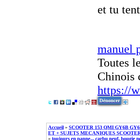
et tu te
manuel 
Toutes l
Chinois 
https://
Dénoncer
Accueil
»
SCOOTER 153 QMI GY6B GY6 
ET + SUJETS MECANIQUES SCOOTER ch
»
toujours en panne... carbu neuf, bougie n