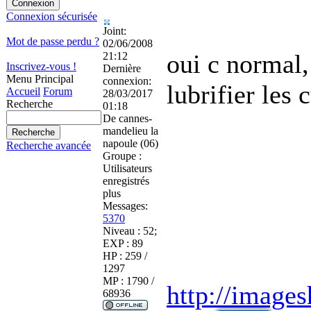
Connexion sécurisée
Joint:
Mot de passe perdu ?
02/06/2008
oui c normal,
21:12
Inscrivez-vous !
Dernière
Menu Principal
connexion:
lubrifier les 
Accueil
Forum
28/03/2017
Recherche
01:18
De
cannes-
mandelieu la
napoule (06)
Recherche avancée
Groupe :
Utilisateurs
enregistrés
plus
Messages:
5370
Niveau : 52;
EXP : 89
HP : 259 /
1297
MP : 1790 /
http://image
68936