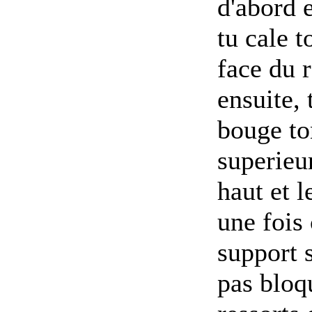
d'abord 
tu cale t
face du 
ensuite,
bouge to
superieur
haut et l
une fois 
support s
pas bloqu