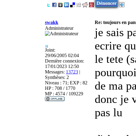
Dénoncer
swakk
Re: toujours en pann
Administrateur
je sais p
ecrire q
Joint:
le tete (
29/06/2005 02:04
Dernière connexion:
17/01/2023 12:50
pourquoi 
Messages:
13723
|
Synthèses:
2
de ma pa
Niveau : 71; EXP : 82
HP : 708 / 1770
MP : 4574 / 109229
donc je v
pas lu