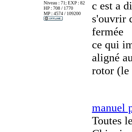
c est a 
Niveau : 71; EXP : 82
HP : 708 / 1770
MP : 4574 / 109200
s'ouvrir 
fermée
ce qui im
aligné a
rotor (le
manuel 
Toutes l