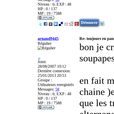
Niveau : 6; EXP : 48
HP : 0 / 137
MP : 19 / 7588
Dénoncer
arnaud9445
Re: toujours en pann
Régulier
bon je cr
soupapes
Joint:
28/08/2007 10:12
Dernière connexion:
25/01/2013 20:53
en fait 
Groupe :
Utilisateurs enregistrés
chaine )e
Messages:
58
Niveau : 6; EXP : 48
HP : 0 / 137
que les 
MP : 19 / 7588
alternan