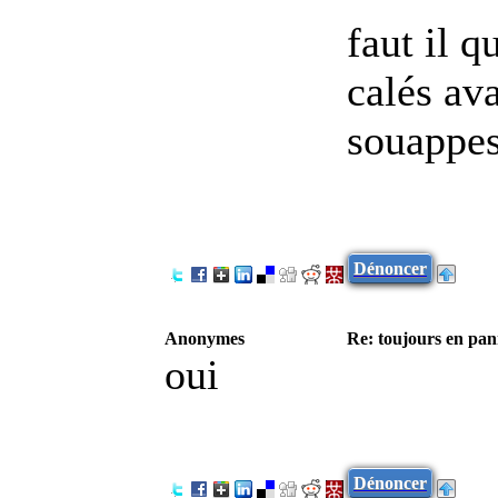
faut il q
calés ava
souappe
Dénoncer
Anonymes
Re: toujours en pann
oui
Dénoncer