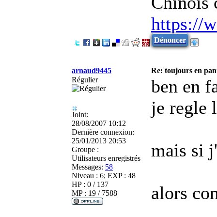
Chinois 
https://
Dénoncer
arnaud9445
Re: toujours en pann
Régulier
ben en fa
je regle 
Joint:
28/08/2007 10:12
Dernière connexion:
25/01/2013 20:53
mais si j
Groupe :
Utilisateurs enregistrés
Messages:
58
Niveau : 6; EXP : 48
HP : 0 / 137
alors co
MP : 19 / 7588