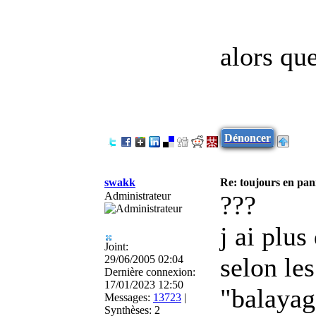
alors que
Dénoncer
swakk
Re: toujours en pann
Administrateur
???
j ai plu
Joint:
selon le
29/06/2005 02:04
Dernière connexion:
17/01/2023 12:50
"balayag
Messages:
13723
|
Synthèses:
2