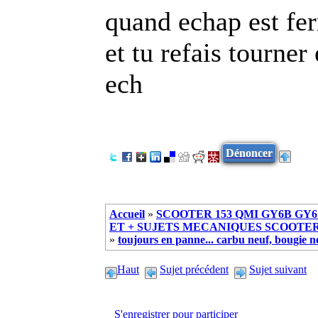
quand echap est fe
et tu refais tourne
ech
Dénoncer
Accueil
»
SCOOTER 153 QMI GY6B GY6 
ET + SUJETS MECANIQUES SCOOTER ch
»
toujours en panne... carbu neuf, bougie n
Haut
Sujet précédent
Sujet suivant
S'enregistrer pour participer