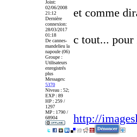
Joint:
02/06/2008
et comme dira
21:12
Dernière
connexion:
28/03/2017
01:18
c tout... pou
De
cannes-
mandelieu la
napoule (06)
Groupe :
Utilisateurs
enregistrés
plus
Messages:
5370
Niveau : 52;
EXP : 89
HP : 259 /
1297
MP : 1790 /
http://image
68904
Dénoncer