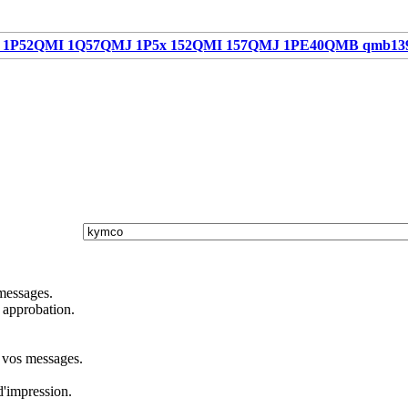
1P52QMI 1Q57QMJ 1P5x 152QMI 157QMJ 1PE40QMB qmb13
 messages.
 approbation.
s vos messages.
d'impression.