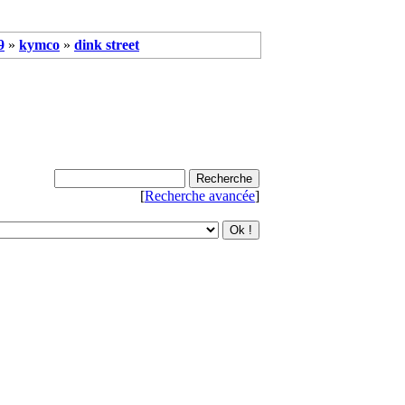
9
»
kymco
»
dink street
[
Recherche avancée
]