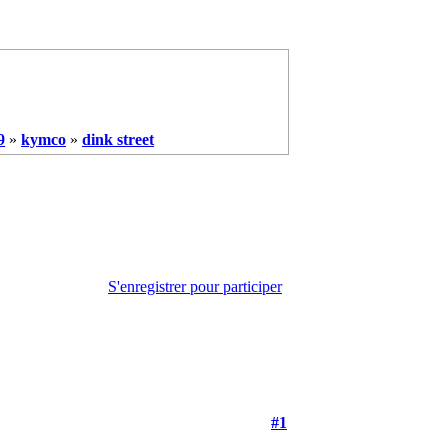
9
»
kymco
»
dink street
S'enregistrer pour participer
#1