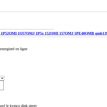
1P52QMI 1Q57QMJ 1P5x 152QMI 157QMJ 1PE40QMB qmb13
enregistré en ligne
essayé le kymco dink street