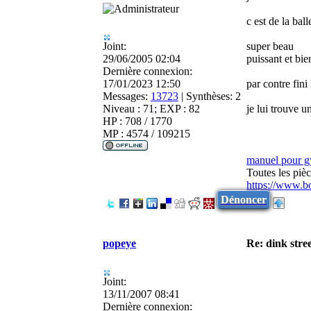
c est de la ball
Joint:
super beau
29/06/2005 02:04
puissant et bien
Dernière connexion:
17/01/2023 12:50
par contre fini
Messages:
13723
|
Synthèses:
2
Niveau : 71; EXP : 82
je lui trouve u
HP : 708 / 1770
MP : 4574 / 109215
manuel pour 
Toutes les piè
https://www.b
Dénoncer
popeye
Re: dink stre
Joint:
13/11/2007 08:41
Dernière connexion: