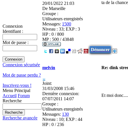
ta de la chance
20/01/2022 21:03
De
Marseille
Groupe :
Utilisateurs enregistrés
Messages:
1500
Connexion
Niveau : 33; EXP : 3
Identifiant :
HP : 0 / 800
MP : 500 / 43848
Mot de passe :
Dénoncer
Connexion sécurisée
melvin
Re: dink stre
Mot de passe perdu ?
Joint:
Inscrivez-vous !
31/03/2008 15:46
Menu Principal
Dernière connexion:
Et moi donc....
Accueil
Forum
07/07/2011 14:07
Recherche
Groupe :
Utilisateurs enregistrés
Messages:
130
Recherche avancée
Niveau : 10; EXP : 44
HP : 0 / 236