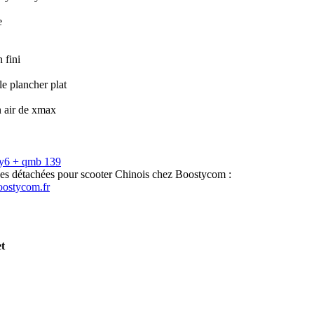
e
 fini
 le plancher plat
n air de xmax
gy6 + qmb 139
ces détachées pour scooter Chinois chez Boostycom :
oostycom.fr
et