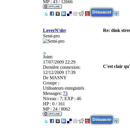
MP : 43 / 12666
Dénoncer
LoverN'shy
Re: dink stre
Semi-pro
Joint:
17/07/2009 22:29
C'est clair qu
Dernière connexion:
12/12/2009 17:39
De
MASNY
Groupe :
Utilisateurs enregistrés
Messages:
73
Niveau : 7; EXP : 46
HP : 0 / 161
MP : 24 / 8062
Dénoncer