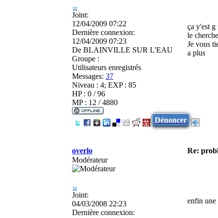
Joint:
12/04/2009 07:22
ça y'est g
Dernière connexion:
le cherch
12/04/2009 07:23
Je vous t
De
BLAINVILLE SUR L'EAU
a plus
Groupe :
Utilisateurs enregistrés
Messages:
37
Niveau : 4; EXP : 85
HP : 0 / 96
MP : 12 / 4880
Dénoncer
overlo
Re: prob
Modérateur
Joint:
enfin une 
04/03/2008 22:23
Dernière connexion: