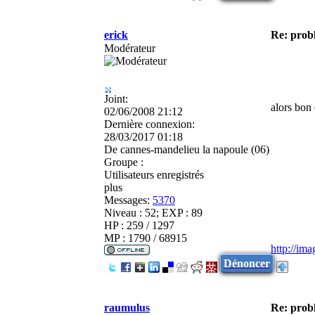
erick
Re: prob
Modérateur
Joint:
alors bon
02/06/2008 21:12
Dernière connexion:
28/03/2017 01:18
De
cannes-mandelieu la napoule (06)
Groupe :
Utilisateurs enregistrés
plus
Messages:
5370
Niveau : 52; EXP : 89
HP : 259 / 1297
MP : 1790 / 68915
http://im
Dénoncer
raumulus
Re: prob