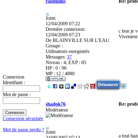
raumulus
Re: prob
Joint:
12/04/2009 07:22
Dernière connexion:
c bon je 
12/04/2009 07:23
Vivement 
De
BLAINVILLE SUR L'EAU
Groupe :
Utilisateurs enregistrés
Messages:
37
Niveau : 4; EXP : 85
HP : 0 / 96
MP : 12 / 4880
Connexion
Identifiant :
Dénoncer
Mot de passe :
shadok76
Re: prob
Modérateur
Connexion sécurisée
Mot de passe perdu ?
Joint:
a tout haz
24/09/2007 07:13