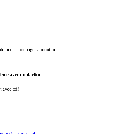
te rien......ménage sa monture!...
leme avec un daelim
t avec toi!
our gy6 + qmb 139