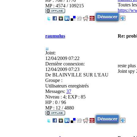
HP : 708 / 1770
Toutes le
MP : 4574 / 109215
https://w
Dénoncer
raumulus
Re: prob
Joint:
12/04/2009 07:22
Dernière connexion:
reste plus
12/04/2009 07:23
Joint spy
De
BLAINVILLE SUR L'EAU
Groupe :
Utilisateurs enregistrés
Messages:
37
Niveau : 4; EXP : 85
HP : 0 / 96
MP : 12 / 4880
Dénoncer