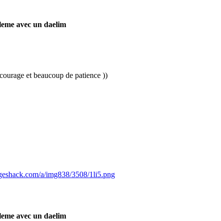
leme avec un daelim
 courage et beaucoup de patience ))
ageshack.com/a/img838/3508/1li5.png
leme avec un daelim