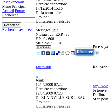
Inscrivez-vous !
Dernière connexion:
Menu Principal
17/12/2014 15:16
Accueil
Forum
De
la normandie
Recherche
Groupe :
Utilisateurs enregistrés
plus
Recherche avancée
Messages:
792
Niveau : 25; EXP : 35
HP : 0 / 608
MP : 264 / 33578
En essayan
Dénoncer
raumulus
Re: prob
Joint:
12/04/2009 07:22
http://w
Dernière connexion:
Je trouve 
12/04/2009 07:23
Daelim.
De
BLAINVILLE SUR L'EAU
Si ça peut
Groupe :
Utilisateurs enregistrés