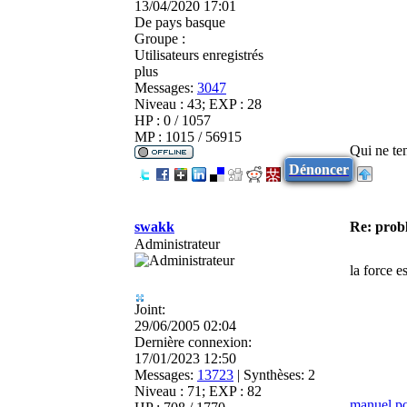
13/04/2020 17:01
De
pays basque
Groupe :
Utilisateurs enregistrés
plus
Messages:
3047
Niveau : 43; EXP : 28
HP : 0 / 1057
MP : 1015 / 56915
Qui ne ten
Dénoncer
swakk
Re: prob
Administrateur
la force es
Joint:
29/06/2005 02:04
Dernière connexion:
17/01/2023 12:50
Messages:
13723
|
Synthèses:
2
Niveau : 71; EXP : 82
manuel p