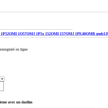
1P52QMI 1Q57QMJ 1P5x 152QMI 157QMJ 1PE40QMB qmb13
enregistré en ligne
leme avec un daelim