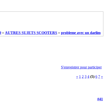
9
»
AUTRES SUJETS SCOOTERS
»
probleme avec un daelim
S'enregistrer pour participer
«
1
2
3
4
(5)
6
7
»
#41