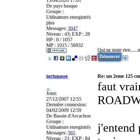
13/04/2020 17:01
De
pays basque
Groupe :
Utilisateurs enregistrés
plus
Messages:
3047
Niveau : 43; EXP : 28
HP : 0 / 1057
MP : 1015 / 56932
Qui ne tente rien.....
Dénoncer
tortugasse
Re: un 2eme 125 cm3
faut vra
Joint:
ROADWI
27/12/2007 12:55
Dernière connexion:
04/02/2009 12:59
De
Bassin d'Arcachon
Groupe :
j'entend
Utilisateurs enregistrés
Messages:
565
Niveau : 21; EXP : 84