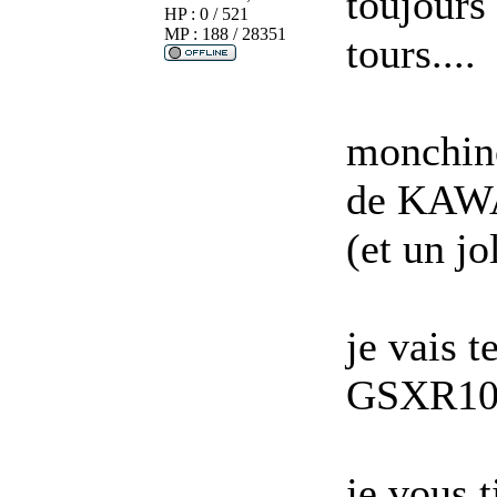
toujours
HP : 0 / 521
MP : 188 / 28351
tours....
mon
chin
de KAW
(et un jo
je vais 
GSXR10
je vous t