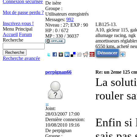
Connexion sécurisée
De
isère
Groupe :
Mot de passe perdu ?
Utilisateurs enregistrés
Messages:
992
Inscrivez-vous !
LB125-13.
Niveau : 27; EXP : 90
Menu Principal
A10, gicleur 115, gale
HP : 0 / 672
Accueil
Forum
allumage racing, ngk 
MP : 330 / 36037
Recherche
amortisseurs réglable
6550 kms, acheté neu
Dénoncer
Recherche avancée
perpignan66
Re: un 2eme 125 cm3
La solut
rouler s
Joint:
28/03/2007 17:00
Enfin si 
Dernière connexion:
10/08/2010 19:16
De
perpignan
sais pas 
Groupe :