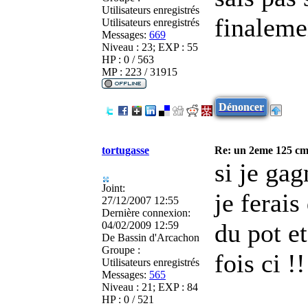
Utilisateurs enregistrés
finaleme
Utilisateurs enregistrés
Messages:
669
Niveau : 23; EXP : 55
HP : 0 / 563
MP : 223 / 31915
Dénoncer
tortugasse
Re: un 2eme 125 cm3
si je gag
Joint:
je ferais
27/12/2007 12:55
Dernière connexion:
du pot e
04/02/2009 12:59
De
Bassin d'Arcachon
Groupe :
fois ci !!
Utilisateurs enregistrés
Messages:
565
Niveau : 21; EXP : 84
HP : 0 / 521