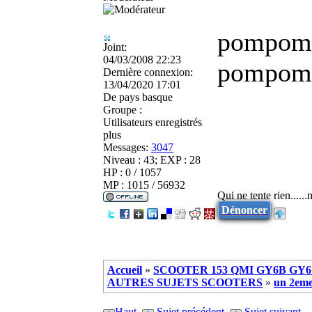
pompom
Joint:
04/03/2008 22:23
pompom
Dernière connexion:
13/04/2020 17:01
De
pays basque
Groupe :
Utilisateurs enregistrés
plus
Messages:
3047
Niveau : 43; EXP : 28
HP : 0 / 1057
MP : 1015 / 56932
Qui ne tente rien.....
Dénoncer
Accueil
»
SCOOTER 153 QMI GY6B GY6 
AUTRES SUJETS SCOOTERS
»
un 2eme
Haut
Sujet précédent
Sujet suivant