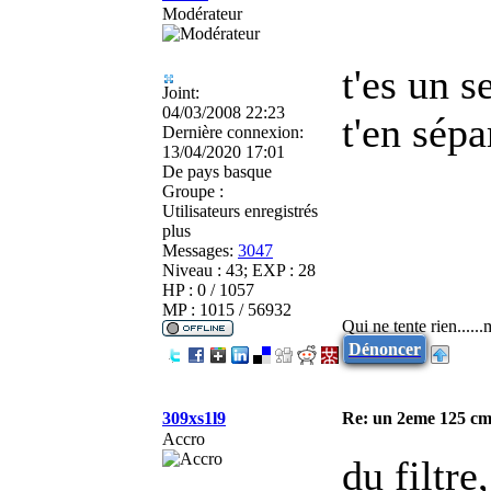
Modérateur
t'es un s
Joint:
04/03/2008 22:23
t'en sépa
Dernière connexion:
13/04/2020 17:01
De
pays basque
Groupe :
Utilisateurs enregistrés
plus
Messages:
3047
Niveau : 43; EXP : 28
HP : 0 / 1057
MP : 1015 / 56932
Qui ne tente rien.....
Dénoncer
309xs1l9
Re: un 2eme 125 cm3
Accro
du filtr