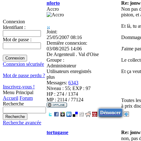
nforto
Re: jonw
Accro
Non pas d'
piston, et
Connexion
Et là, tu 
Identifiant :
Joint:
25/05/2007 08:16
Dommage q
Mot de passe :
Dernière connexion:
03/08/2025 14:06
J'aime pas
De
Argenteuil . Val d'Oise
Groupe :
Le collect
Connexion sécurisée
Administrateur
Utilisateurs enregistrés
Et ça veut
Mot de passe perdu ?
plus
Messages:
6343
Inscrivez-vous !
Niveau : 55; EXP : 97
Menu Principal
HP : 274 / 1374
Accueil
Forum
MP : 2114 / 77124
Toutes le
Recherche
à prix di
Dénoncer
Recherche avancée
tortugasse
Re: jonw
non, pas 