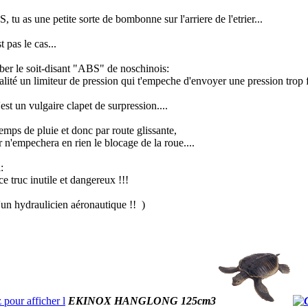
, tu as une petite sorte de bombonne sur l'arriere de l'etrier...
st pas le cas...
mber le soit-disant "ABS" de nos
chinois:
éalité un limiteur de pression qui t'empeche d'envoyer une pression trop for
'est un vulgaire clapet de surpression....
emps de pluie et donc par route glissante,
r n'empechera en rien le blocage de la roue....
:
ce truc inutile et dangereux !!!
d'un hydraulicien aéronautique !!
)
EKINOX HANGLONG 125cm3