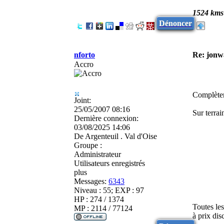
1524 kms
Dénoncer
nforto
Re: jonw
Accro
Complètem
Joint:
25/05/2007 08:16
Sur terrai
Dernière connexion:
03/08/2025 14:06
De
Argenteuil . Val d'Oise
Groupe :
Administrateur
Utilisateurs enregistrés
plus
Messages:
6343
Niveau : 55; EXP : 97
HP : 274 / 1374
Toutes le
MP : 2114 / 77124
à prix di