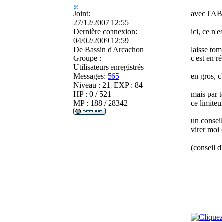
Joint:
avec l'ABS
27/12/2007 12:55
Dernière connexion:
ici, ce n'e
04/02/2009 12:59
De
Bassin d'Arcachon
laisse to
Groupe :
c'est en r
Utilisateurs enregistrés
Messages:
565
en gros, c
Niveau : 21; EXP : 84
HP : 0 / 521
mais par t
MP : 188 / 28342
ce limiteu
un conseil
virer moi 
(conseil 