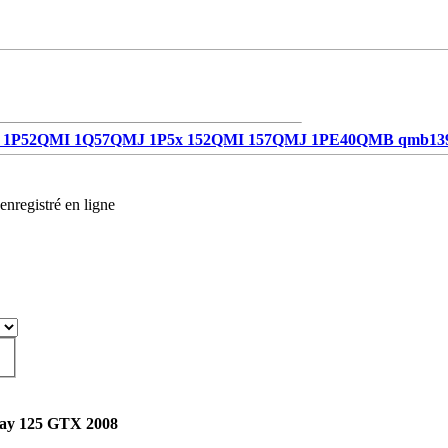
1P52QMI 1Q57QMJ 1P5x 152QMI 157QMJ 1PE40QMB qmb13
enregistré en ligne
ay 125 GTX 2008