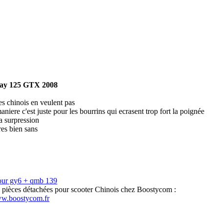
ay 125 GTX 2008
es chinois en veulent pas
aniere c'est juste pour les bourrins qui ecrasent trop fort la poignée
la surpression
res bien sans
our gy6 + qmb 139
s pièces détachées pour scooter Chinois chez Boostycom :
ww.boostycom.fr