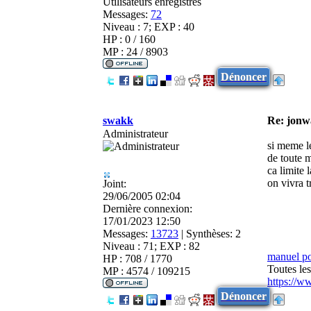
Utilisateurs enregistrés
Messages:
72
Niveau : 7; EXP : 40
HP : 0 / 160
MP : 24 / 8903
Dénoncer
swakk
Re: jonw
Administrateur
si meme l
de toute m
ca limite 
on vivra t
Joint:
29/06/2005 02:04
Dernière connexion:
17/01/2023 12:50
Messages:
13723
|
Synthèses:
2
Niveau : 71; EXP : 82
manuel p
HP : 708 / 1770
Toutes le
MP : 4574 / 109215
https://w
Dénoncer