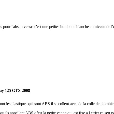
rs pour l'abs tu verras c'est une petites bombone blanche au niveau de l'et
ay 125 GTX 2008
sont les plastiques qui sont ABS il se collent avec de la colle de plombi
 qu ils appellent ABS c 'est la petite vanne qui est fixe a l etrier ca sert