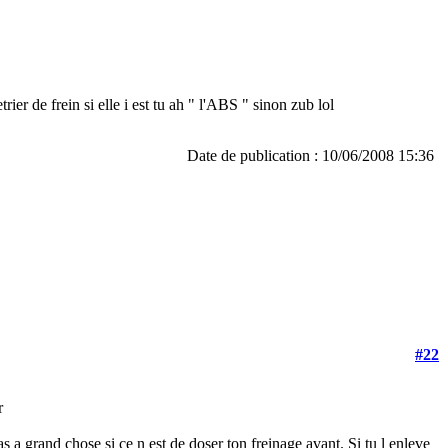
rier de frein si elle i est tu ah " l'ABS " sinon zub lol
Date de publication : 10/06/2008 15:36
#22
er
 pas a grand chose si ce n est de doser ton freinage avant. Si tu l enleve