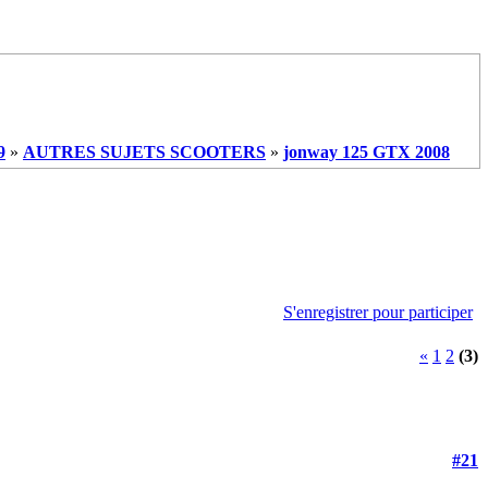
9
»
AUTRES SUJETS SCOOTERS
»
jonway 125 GTX 2008
S'enregistrer pour participer
«
1
2
(3)
#21