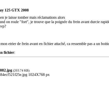
ay 125 GTX 2008
n je laisse tomber mais réclamations alors
and on roule "fort", je trouve que la poignée du frein avant durcie ra
svp?
 mon etrier de frein avant en fichier attaché, ca ressemble pas a un boit
n fichier
:
082.jpg
(203.74 KB)