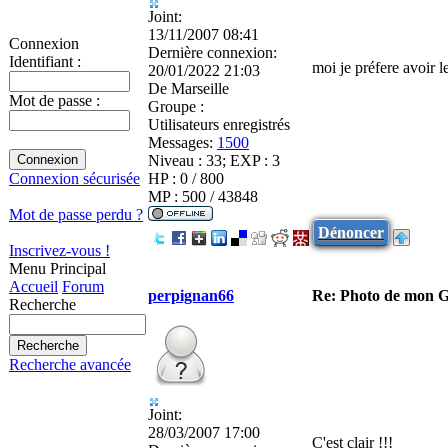
Joint:
13/11/2007 08:41
Connexion
Dernière connexion:
Identifiant :
moi je préfere avoir l
20/01/2022 21:03
De
Marseille
Mot de passe :
Groupe :
Utilisateurs enregistrés
Messages:
1500
Niveau : 33; EXP : 3
HP : 0 / 800
Connexion sécurisée
MP : 500 / 43848
Mot de passe perdu ?
Dénoncer
Inscrivez-vous !
Menu Principal
Accueil
Forum
perpignan66
Re: Photo de mon 
Recherche
Recherche avancée
Joint:
28/03/2007 17:00
C'est clair !!!