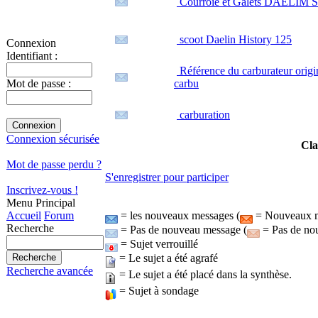
Courroie et Galets DAELIM S
scoot Daelin History 125
Connexion
Identifiant :
Référence du carburateur ori
carbu
Mot de passe :
carburation
Connexion sécurisée
Cla
Mot de passe perdu ?
S'enregistrer pour participer
Inscrivez-vous !
Menu Principal
= les nouveaux messages (
= Nouveaux me
Accueil
Forum
Recherche
= Pas de nouveau message (
= Pas de nou
= Sujet verrouillé
= Le sujet a été agrafé
Recherche avancée
= Le sujet a été placé dans la synthèse.
= Sujet à sondage