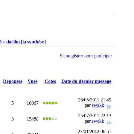
9
»
daelim
[
la synthèse
]
S'enregistrer pour participer
Réponses
Vues
Cotes
Date du dernier message
26/05/2011 21:49
5
16067
par
swakk
25/07/2011 22:13
3
15488
par
swakk
27/01/2012 06:51