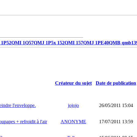
1P52QMI 1Q57QMJ 1P5x 152QMI 157QMJ 1PE40QMB qmb13
Créateur du sujet
Date de publication
teindre l'enveloppe.
jojojo
26/05/2011 15:04
apes + refroidit à l'air
ANONYME
17/07/2011 13:59