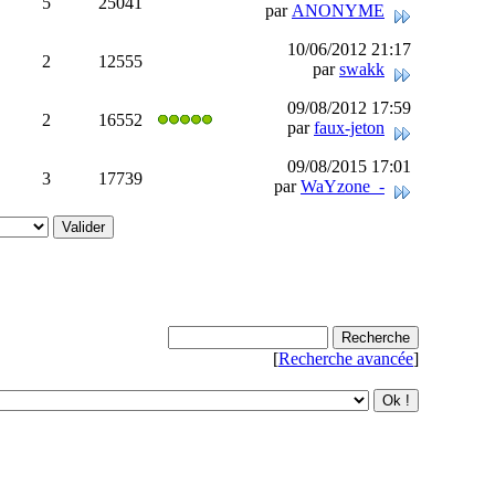
5
25041
par
ANONYME
10/06/2012 21:17
2
12555
par
swakk
09/08/2012 17:59
2
16552
par
faux-jeton
09/08/2015 17:01
3
17739
par
WaYzone_-
[
Recherche avancée
]