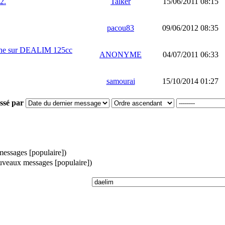
2.
Talker
15/06/2011 08:15
pacou83
09/06/2012 08:35
gine sur DEALIM 125cc
ANONYME
04/07/2011 06:33
samourai
15/10/2014 01:27
ssé par
ssages [populaire])
veaux messages [populaire])