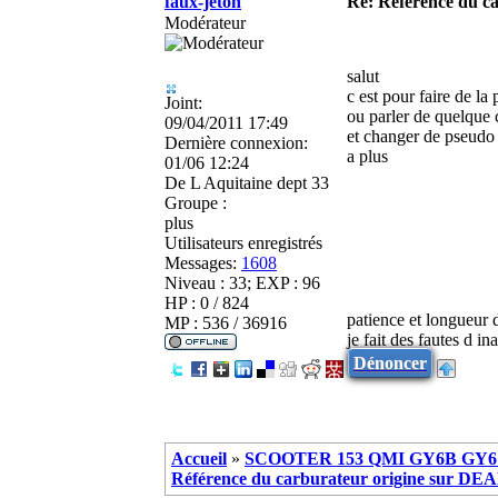
faux-jeton
Re: Référence du c
Modérateur
salut
c est pour faire de la
Joint:
ou parler de quelque 
09/04/2011 17:49
et changer de pseudo 
Dernière connexion:
a plus
01/06 12:24
De
L Aquitaine dept 33
Groupe :
plus
Utilisateurs enregistrés
Messages:
1608
Niveau : 33; EXP : 96
HP : 0 / 824
patience et longueur 
MP : 536 / 36916
je fait des fautes d in
Dénoncer
Accueil
»
SCOOTER 153 QMI GY6B GY6 
Référence du carburateur origine sur DE