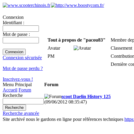
Connexion
Identifiant :
Mot de passe :
Tout à propos de "pacou83"
Membre dep
Avatar
Classement
PM
Contributio
Connexion sécurisée
Dernière co
Mot de passe perdu ?
Inscrivez-vous !
Menu Principal
Forum
Accueil
Forum
Recherche
scoot Daelin History 125
(09/06/2012 08:35:47)
Recherche avancée
Site archivé nous le gardons en ligne pour références techniques
http