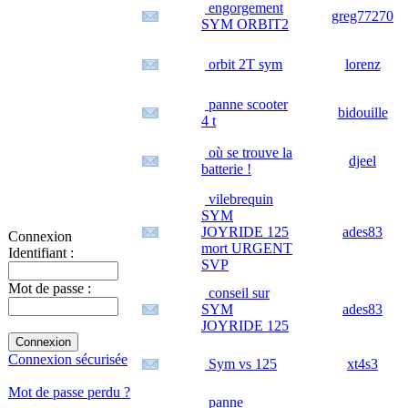
engorgement
greg77270
SYM ORBIT2
orbit 2T sym
lorenz
panne scooter
bidouille
4 t
où se trouve la
djeel
batterie !
vilebrequin
SYM
JOYRIDE 125
ades83
Connexion
mort URGENT
Identifiant :
SVP
Mot de passe :
conseil sur
SYM
ades83
JOYRIDE 125
Connexion sécurisée
Sym vs 125
xt4s3
Mot de passe perdu ?
panne