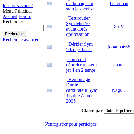
d'allumage sur
fisherman
Inscrivez-vous !
sym jetsport xr
Menu Principal
Accueil
Forum
Test routier
Recherche
Sym Mio 50
SYM
avant après
oprimisation
Recherche avancée
Dérider Sym
johanna666
50cc jet basic
comment
débrider un sym
charal
jet 4 en 2 temps
Remontage
Durite
carburateur Sym
Nags13
Joyride Année
2005
Classé par
S'enregistrer pour participer