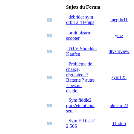
Sujets du Forum
débrider sym
megdu11
orbit 2 4 temps
bruit bizarre
yurz
scooter
DTV Shredder
dtvshrview
Kaufen
Problème de
charge,
régulateur ?
sym125
Batterie ? autre
? besoin
d'aide...
Sym fiddle2
qui s'eteint tout
alucard23
seul
Sym FIDLLE
Thidub
2 50S