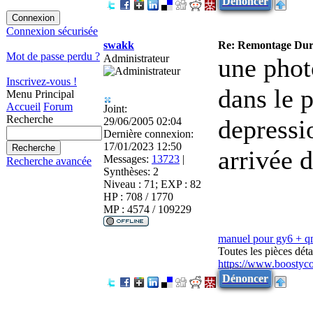
Dénoncer
Connexion sécurisée
swakk
Re: Remontage Duri
Mot de passe perdu ?
Administrateur
une phot
Inscrivez-vous !
dans le p
Menu Principal
Accueil
Forum
Joint:
Recherche
depressio
29/06/2005 02:04
Dernière connexion:
17/01/2023 12:50
arrivée 
Messages:
13723
|
Recherche avancée
Synthèses:
2
Niveau : 71; EXP : 82
HP : 708 / 1770
MP : 4574 / 109229
manuel pour gy6 + 
Toutes les pièces dé
https://www.boostyc
Dénoncer